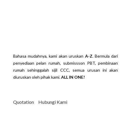
Bina Rumah Atas Tanah
Sendiri
Bahasa mudahnya, kami akan uruskan
A-Z
. Bermula dari
penyediaan pelan rumah, submissson PBT, pembinaan
rumah sehinggalah sijil CCC, semua urusan ini akan
diuruskan oleh pihak kami.
ALL IN ONE!
Quotation
Hubungi Kami