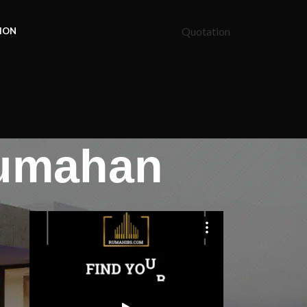
Quotation
ION
rumahan