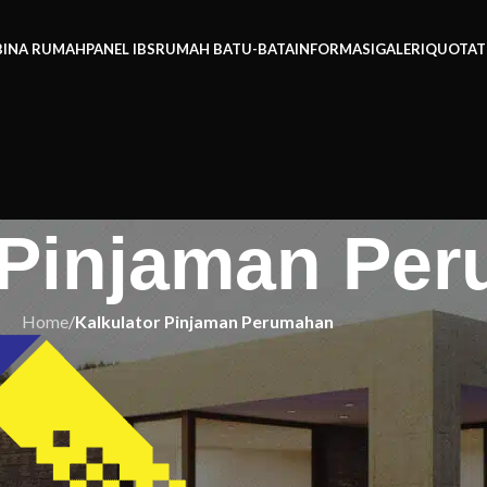
BINA RUMAH
PANEL IBS
RUMAH BATU-BATA
INFORMASI
GALERI
QUOTAT
r Pinjaman Pe
Home
/
Kalkulator Pinjaman Perumahan