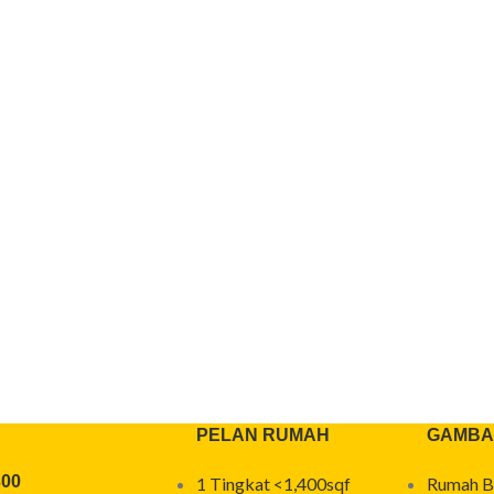
PELAN RUMAH
GAMBA
300
1 Tingkat <1,400sqf
Rumah B