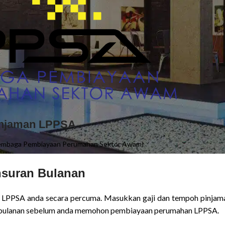
Pinjaman LPPSA
Lembaga Pembiayaan Perumahan Sektor Awam)
nsuran Bulanan
 LPPSA anda secara percuma. Masukkan gaji dan tempoh pinjam
an bulanan sebelum anda memohon pembiayaan perumahan LPPSA.