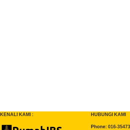
KENALI KAMI :
HUBUNGI KAMI
Phone:
016-3547