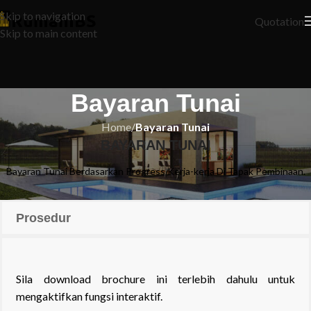
Skip to navigation
Quotation
Skip to main content
Bayaran Tunai
Home
/
Bayaran Tunai
BAYARAN TUNAI
Bayaran Tunai Berdasarkan Progress Kerja-kerja Di Tapak Pembinaan.
Prosedur
Sila download brochure ini terlebih dahulu untuk
mengaktifkan fungsi interaktif.