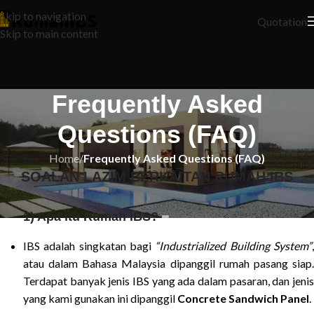
Skip to navigation
Quotation
Skip to main content
Frequently Asked
Questions (FAQ)
Home
/
Frequently Asked Questions (FAQ)
SOALAN LAZIM BERKAITAN RUMAH IBS
1) Apa itu Rumah IBS?
IBS adalah singkatan bagi
“Industrialized Building System”
atau dalam Bahasa Malaysia dipanggil rumah pasang siap.
Terdapat banyak jenis IBS yang ada dalam pasaran, dan jenis
yang kami gunakan ini dipanggil
Concrete Sandwich Panel
.