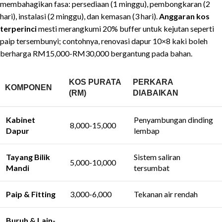
membahagikan fasa: persediaan (1 minggu), pembongkaran (2
hari), instalasi (2 minggu), dan kemasan (3 hari).
Anggaran kos
terperinci
mesti merangkumi 20% buffer untuk kejutan seperti
paip tersembunyi; contohnya, renovasi dapur 10×8 kaki boleh
berharga RM15,000-RM30,000 bergantung pada bahan.
KOS PURATA
PERKARA
KOMPONEN
(RM)
DIABAIKAN
Kabinet
Penyambungan dinding
8,000-15,000
Dapur
lembap
Tayang Bilik
Sistem saliran
5,000-10,000
Mandi
tersumbat
Paip & Fitting
3,000-6,000
Tekanan air rendah
Buruh & Lain-