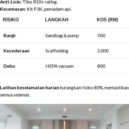
Anti-Licin
: Tiles R10+ rating.
Kecemasan
: Kit P3K, pemadam api.
RISIKO
LANGKAH
KOS (RM)
Banjir
Sandbag & pump
500
Kecederaan
Scaffolding
2,000
Debu
HEPA vacuum
800
Latihan keselamatan harian
kurangkan risiko 80%, memastikan
semua selamat.