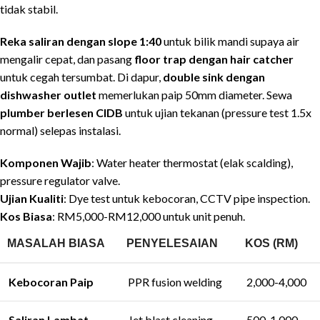
tidak stabil.
Reka saliran dengan slope 1:40
untuk bilik mandi supaya air
mengalir cepat, dan pasang
floor trap dengan hair catcher
untuk cegah tersumbat. Di dapur,
double sink dengan
dishwasher outlet
memerlukan paip 50mm diameter. Sewa
plumber berlesen CIDB
untuk ujian tekanan (pressure test 1.5x
normal) selepas instalasi.
Komponen Wajib
: Water heater thermostat (elak scalding),
pressure regulator valve.
Ujian Kualiti
: Dye test untuk kebocoran, CCTV pipe inspection.
Kos Biasa
: RM5,000-RM12,000 untuk unit penuh.
MASALAH BIASA
PENYELESAIAN
KOS (RM)
Kebocoran Paip
PPR fusion welding
2,000-4,000
Saliran Lambat
Jet blast cleaning
500-1,000