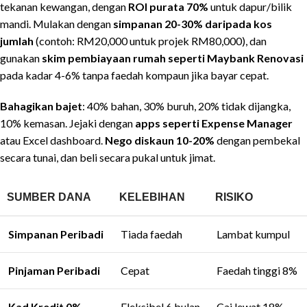
tekanan kewangan, dengan
ROI purata 70%
untuk dapur/bilik
mandi. Mulakan dengan
simpanan 20-30% daripada kos
jumlah
(contoh: RM20,000 untuk projek RM80,000), dan
gunakan
skim pembiayaan rumah seperti Maybank Renovasi
pada kadar 4-6% tanpa faedah kompaun jika bayar cepat.
Bahagikan bajet
: 40% bahan, 30% buruh, 20% tidak dijangka,
10% kemasan. Jejaki dengan
apps seperti Expense Manager
atau Excel dashboard.
Nego diskaun 10-20%
dengan pembekal
secara tunai, dan beli secara pukal untuk jimat.
SUMBER DANA
KELEBIHAN
RISIKO
Simpanan Peribadi
Tiada faedah
Lambat kumpul
Pinjaman Peribadi
Cepat
Faedah tinggi 8%
Kad Kredit 0%
Fleksibel 6 bulan
Caj lewat 18%