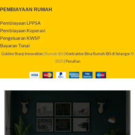
PEMBIAYAAN RUMAH
Pembiayaan LPPSA
Pembiayaan Koperasi
Pengeluaran KWSP
Bayaran Tunai
Golden Sharp Innovation
| Rumah IBS |
Kontraktor Bina Rumah IBS di Selangor
©
2025 |
Penafian
BERAPAKAH KOS BINA RUMAH SAYA?
Dapatkan quotation pembinaan rumah anda sekarang!