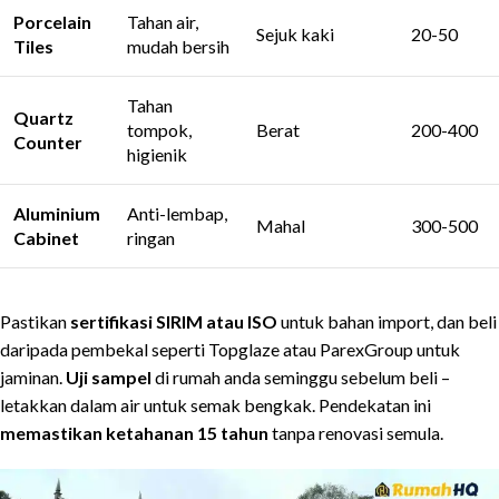
Porcelain
Tahan air,
Sejuk kaki
20-50
Tiles
mudah bersih
Tahan
Quartz
tompok,
Berat
200-400
Counter
higienik
Aluminium
Anti-lembap,
Mahal
300-500
Cabinet
ringan
Pastikan
sertifikasi SIRIM atau ISO
untuk bahan import, dan beli
daripada pembekal seperti Topglaze atau ParexGroup untuk
jaminan.
Uji sampel
di rumah anda seminggu sebelum beli –
letakkan dalam air untuk semak bengkak. Pendekatan ini
memastikan ketahanan 15 tahun
tanpa renovasi semula.