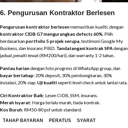
6. Pengurusan Kontraktor Berlesen
Pengurusan kontraktor berlesen
memastikan kualiti, dengan
kontraktor CIDB G7 mengurangkan defects 60%
. Pilih
berdasarkan
portfolio 5 projek serupa
, testimoni Google My
Business, dan insurans PIBD.
Tandatangani kontrak SPA
dengan
jadual, penalti lewat (RM200/hari), dan warranty 1-2 tahun.
Pantau harian
dengan foto progress di WhatsApp group, dan
bayar bertahap
: 20% deposit, 30% pembongkaran, 30%
instalasi, 20% siap.
Uji kualiti
seperti level check untuk lantai rata.
Ciri Kontraktor Baik
: Lesen CIDB, SSM, insurans.
Merah Isyarat
: Harga terlalu murah, tiada kontrak.
Kos Buruh
: RM50-80 psf untuk standard.
TAHAP BAYARAN
PERATUS
SYARAT