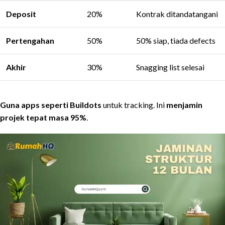
Deposit
20%
Kontrak ditandatangani
Pertengahan
50%
50% siap, tiada defects
Akhir
30%
Snagging list selesai
Guna apps seperti Buildots
untuk tracking. Ini
menjamin
projek tepat masa 95%
.