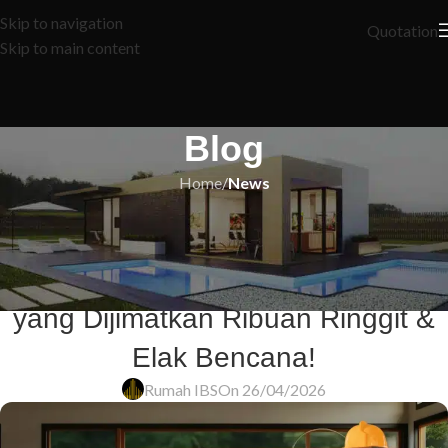
Skip to navigation
Quotation
Skip to main content
Blog
Home
/
News
NEWS
Renovasi Dapur & Bilik Mandi
GAGAL TOTAL? 8 Rahsia Pro
yang Dijimatkan Ribuan Ringgit &
Elak Bencana!
Rumah IBS
On 26/04/2026