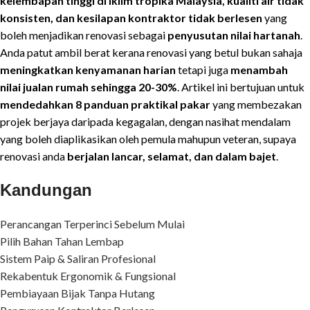
kelembapan tinggi di iklim tropika Malaysia, kualiti air tidak
konsisten, dan kesilapan kontraktor tidak berlesen
yang
boleh menjadikan renovasi sebagai
penyusutan nilai hartanah
.
Anda patut ambil berat kerana renovasi yang betul bukan sahaja
meningkatkan kenyamanan harian
tetapi juga
menambah
nilai jualan rumah sehingga 20-30%
. Artikel ini bertujuan untuk
mendedahkan 8 panduan praktikal pakar
yang membezakan
projek berjaya daripada kegagalan, dengan nasihat mendalam
yang boleh diaplikasikan oleh pemula mahupun veteran, supaya
renovasi anda
berjalan lancar, selamat, dan dalam bajet
.
Kandungan
Perancangan Terperinci Sebelum Mulai
Pilih Bahan Tahan Lembap
Sistem Paip & Saliran Profesional
Rekabentuk Ergonomik & Fungsional
Pembiayaan Bijak Tanpa Hutang