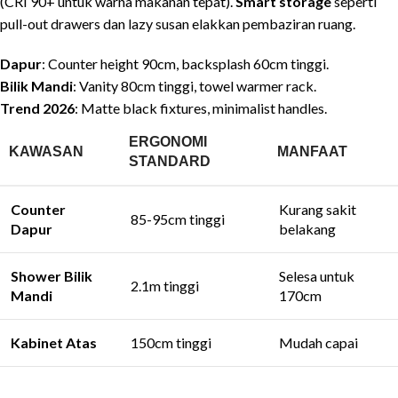
(CRI 90+ untuk warna makanan tepat).
Smart storage
seperti
pull-out drawers dan lazy susan elakkan pembaziran ruang.
Dapur
: Counter height 90cm, backsplash 60cm tinggi.
Bilik Mandi
: Vanity 80cm tinggi, towel warmer rack.
Trend 2026
: Matte black fixtures, minimalist handles.
ERGONOMI
KAWASAN
MANFAAT
STANDARD
Counter
Kurang sakit
85-95cm tinggi
Dapur
belakang
Shower Bilik
Selesa untuk
2.1m tinggi
Mandi
170cm
Kabinet Atas
150cm tinggi
Mudah capai