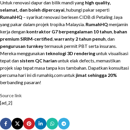
Untuk renovasi dapur dan bilik mandi yang
high quality,
selamat, dan boleh dipercayai
, hubungi pakar seperti
RumahHQ
– syarikat renovasi berlesen CIDB di Petaling Jaya
yang pakar dalam projek tropika Malaysia.
RumahHQ
menjamin
kerja dengan
kontraktor G7 berpengalaman 10 tahun
,
bahan
premium SIRIM-certified
,
warranty 2 tahun penuh
, dan
pengurusan turnkey
termasuk permit PBT serta insurans.
Mereka menggunakan
teknologi 3D rendering
untuk visualisasi
tepat dan
sistem QC harian
untuk elak defects, memastikan
projek siap tepat masa tanpa kos tambahan. Dapatkan konsultasi
percuma hari ini di rumahlq.com untuk
jimat sehingga 20%
berbanding pasaran!
Source link
[ad_2]