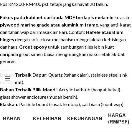
kos RM200-RM400 psf, tetapi jangka hayat 20 tahun.
Fokus pada kabinet daripada MDF berlapis melamin
ke arah
plywood marine grade atau aluminium frame
, yang anti-karat
dan tahan wap dari masak air kari. Contoh:
Hafele atau Blum
hinges
dengan soft-close mechanism mengelakkan kebisingan
dan haus.
Grout epoxy
untuk sambungan tiles lebih kuat
daripada grout simen biasa, mengurangkan risiko retak akibat
getaran.
Bahan Terbaik Dapur
: Quartz (tahan calar), stainless steel sink
(anti-karat).
Bahan Terbaik Bilik Mandi
: Acrylic bathtub (hangat kekal),
glass shower enclosure (mudah bersih).
Elakkan
: Particle board (rosak lembap), cat biasa (luput wap).
HARGA
BAHAN
KELEBIHAN
KEKURANGAN
(RM/PSF)