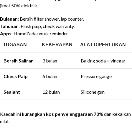
jimat 50% elektrik.
Bulanan
: Bersih filter shower, lap counter.
Tahunan
: Flush paip, check warranty.
Apps
: HomeZada untuk reminder.
TUGASAN
KEKERAPAN
ALAT DIPERLUKAN
Bersih Saliran
3 bulan
Baking soda + vinegar
Check Paip
6 bulan
Pressure gauge
Sealant
12 bulan
Silicone gun
Kaedah ini
kurangkan kos penyelenggaraan 70%
dan kekalkan
nilai.