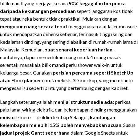
bilik mandi yang berjaya, kerana
90% kegagalan berpunca
daripada kekurangan persediaan
seperti anggaran kos tidak
tepat atau reka bentuk tidak praktikal. Mulakan dengan
mengukur ruang secara tepat
menggunakan alat laser measure
untuk mendapatkan dimensi sebenar, termasuk tinggi siling dan
kedalaman dinding, yang sering diabaikan di rumah-rumah lama di
Malaysia. Kemudian,
buat senarai keperluan harian
–
contohnya, dapur memerlukan ruang untuk 4 orang masak
serentak, manakala bilik mandi perlu shower walk-in untuk
keluarga besar. Gunakan
perisian percuma seperti SketchUp
atau Floorplanner
untuk melukis 3D mockup, yang membantu
mengesan isu seperti pintu yang bertembung dengan kabinet.
Langkah seterusnya ialah
menilai struktur sedia ada
: periksa
paip lama, wiring elektrik, dan kelembapan dinding menggunakan
moisture meter – di iklim lembap Selangor,
kandungan
kelembapan melebihi 15% boleh menyebabkan acuan
. Susun
jadual projek Gantt sederhana
dalam Google Sheets untuk