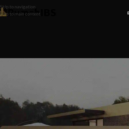
Skip to navigation
Skip to main content
N
10 Rahsia Kos Renovate Dapur ya
Rugi R
Posted by
Ruma