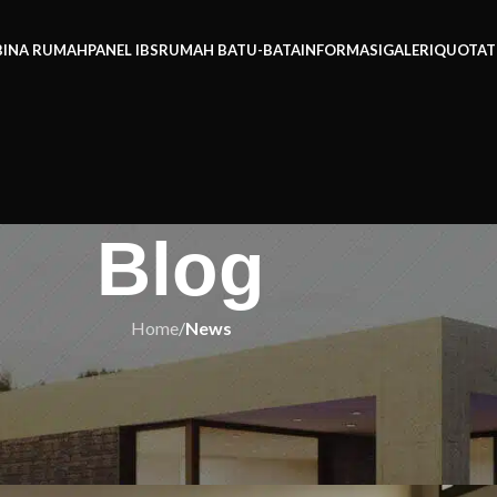
BINA RUMAH
PANEL IBS
RUMAH BATU-BATA
INFORMASI
GALERI
QUOTAT
Blog
Home
/
News
EWS
ng Anda Tak Pernah Tahu – Berani
M10,000?
h IBS
On 05/10/2025