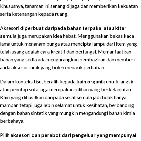
Khususnya, tanaman ini senang dijaga dan memberikan kekuatan
serta ketenangan kepada ruang.
Aksesori
diperbuat daripada bahan terpakai atau kitar
semula
juga merupakan idea hebat. Menggunakan bekas kaca
lama untuk menanam bunga atau mencipta lampu dari item yang
telah usang adalah cara kreatif dan berfungsi. Memanfaatkan
bahan yang sedia ada mengurangkan pembaziran dan memberi
anda aksesori unik yang boleh menarik perhatian.
Dalam konteks tisu, beralih kepada
kain organik
untuk langsir
atau penutup sofa juga merupakan pilihan yang berkelanjutan.
Kain yang dihasilkan daripada serat semula jadi tidak hanya
mampan tetapi juga lebih selamat untuk kesihatan, berbanding
dengan bahan sintetik yang mungkin mengandungi bahan kimia
berbahaya.
Pilih
aksesori dan perabot dari pengeluar yang mempunyai