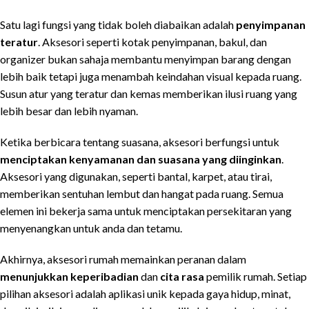
Satu lagi fungsi yang tidak boleh diabaikan adalah
penyimpanan
teratur
. Aksesori seperti kotak penyimpanan, bakul, dan
organizer bukan sahaja membantu menyimpan barang dengan
lebih baik tetapi juga menambah keindahan visual kepada ruang.
Susun atur yang teratur dan kemas memberikan ilusi ruang yang
lebih besar dan lebih nyaman.
Ketika berbicara tentang suasana, aksesori berfungsi untuk
menciptakan kenyamanan dan suasana yang diinginkan
.
Aksesori yang digunakan, seperti bantal, karpet, atau tirai,
memberikan sentuhan lembut dan hangat pada ruang. Semua
elemen ini bekerja sama untuk menciptakan persekitaran yang
menyenangkan untuk anda dan tetamu.
Akhirnya, aksesori rumah memainkan peranan dalam
menunjukkan keperibadian
dan
cita rasa
pemilik rumah. Setiap
pilihan aksesori adalah aplikasi unik kepada gaya hidup, minat,