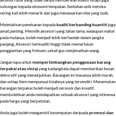
sokongan kepada ekonomi tempatan. Sentuhan unik mereka
sering kali lebih menarik dan juga menawarkan nilai yang baik.
Meletakkan penekanan kepada
kualiti berbanding kuantiti
juga
amat penting. Memilih aksesori yang tahan lama, walaupun mahal
pada mulanya, boleh menjadi lebih berfaedah dalam jangka
panjang. Aksesori berkualiti tinggi tidak memerlukan
penggantian yang frekuen, sekali gus menjimatkan wang.
Jangan lupa untuk
mempertimbangkan penggunaan barang
terpakai atau vintaj
yang kadangkala dapat memberikan kesan
dekoratif yang menakjubkan. Barangan ini biasanya lebih murah,
dan setiap item mempunyai kisahnya yang tersendiri. Menemukan
barangan terpakai boleh menjadi seronok dan kreatif,
membolehkan anda mendapatkan sebuah aksesori yang istimewa
pada harga yang berpatutan.
Anda juga boleh mengambil kesempatan daripada
promosi dan