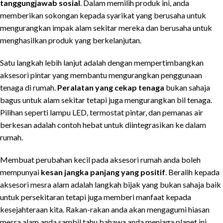
tanggungjawab sosial
. Dalam memilih produk ini, anda
memberikan sokongan kepada syarikat yang berusaha untuk
mengurangkan impak alam sekitar mereka dan berusaha untuk
menghasilkan produk yang berkelanjutan.
Satu langkah lebih lanjut adalah dengan mempertimbangkan
aksesori pintar yang membantu mengurangkan penggunaan
tenaga di rumah.
Peralatan yang cekap tenaga
bukan sahaja
bagus untuk alam sekitar tetapi juga mengurangkan bil tenaga.
Pilihan seperti lampu LED, termostat pintar, dan pemanas air
berkesan adalah contoh hebat untuk diintegrasikan ke dalam
rumah.
Membuat perubahan kecil pada aksesori rumah anda boleh
mempunyai
kesan jangka panjang yang positif
. Beralih kepada
aksesori mesra alam adalah langkah bijak yang bukan sahaja baik
untuk persekitaran tetapi juga memberi manfaat kepada
kesejahteraan kita. Rakan-rakan anda akan mengagumi hiasan
mesra alam anda sambil tahu bahawa anda menjaga planet ini.