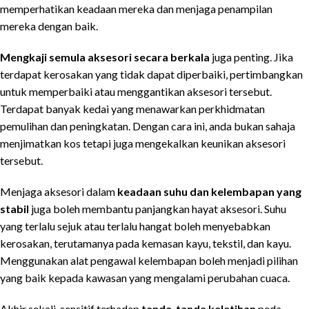
memperhatikan keadaan mereka dan menjaga penampilan
mereka dengan baik.
Mengkaji semula aksesori secara berkala
juga penting. Jika
terdapat kerosakan yang tidak dapat diperbaiki, pertimbangkan
untuk memperbaiki atau menggantikan aksesori tersebut.
Terdapat banyak kedai yang menawarkan perkhidmatan
pemulihan dan peningkatan. Dengan cara ini, anda bukan sahaja
menjimatkan kos tetapi juga mengekalkan keunikan aksesori
tersebut.
Menjaga aksesori dalam
keadaan suhu dan kelembapan yang
stabil
juga boleh membantu panjangkan hayat aksesori. Suhu
yang terlalu sejuk atau terlalu hangat boleh menyebabkan
kerosakan, terutamanya pada kemasan kayu, tekstil, dan kayu.
Menggunakan alat pengawal kelembapan boleh menjadi pilihan
yang baik kepada kawasan yang mengalami perubahan cuaca.
Akhir sekali, sensitif terhadap
tanda-tanda keletihan
pada