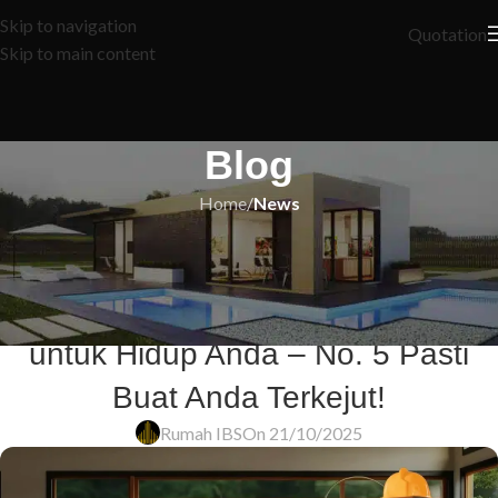
Skip to navigation
Quotation
Skip to main content
Blog
Home
/
News
NEWS
10 Rahsia Mengejutkan Kenapa
Rumah Baru Ini Aksesori Terbaik
untuk Hidup Anda – No. 5 Pasti
Buat Anda Terkejut!
Rumah IBS
On 21/10/2025