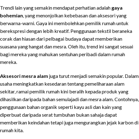
Trendi lain yang semakin mendapat perhatian adalah
gaya
bohemian
, yang menonjolkan kebebasan dan aksesori yang
berwarna-warni. Gaya ini membolehkan pemilik rumah untuk
berekspresi dengan lebih kreatif. Penggunaan tekstil beraneka
corak dan hiasan dari pelbagai budaya dapat memberikan
suasana yang hangat dan mesra. Oleh itu, trend ini sangat sesuai
bagi mereka yang mahukan sentuhan peribadi dalam rumah
mereka.
Aksesori mesra alam
juga turut menjadi semakin popular. Dalam
usaha meningkatkan kesedaran tentang pemeliharaan alam
sekitar, ramai pemilik rumah kini beralih kepada produk yang
dihasilkan daripada bahan semulajadi dan mesra alam. Contohnya,
penggunaan bahan organik seperti kayu asli dan kain yang
diperbuat daripada serat tumbuhan bukan sahaja dapat
memberikan keindahan tetapi juga mengurangkan jejak karbon di
rumah kita.