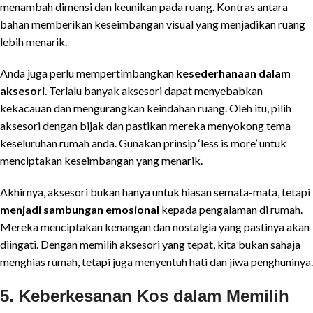
menambah dimensi dan keunikan pada ruang. Kontras antara
bahan memberikan keseimbangan visual yang menjadikan ruang
lebih menarik.
Anda juga perlu mempertimbangkan
kesederhanaan dalam
aksesori
. Terlalu banyak aksesori dapat menyebabkan
kekacauan dan mengurangkan keindahan ruang. Oleh itu, pilih
aksesori dengan bijak dan pastikan mereka menyokong tema
keseluruhan rumah anda. Gunakan prinsip ‘less is more’ untuk
menciptakan keseimbangan yang menarik.
Akhirnya, aksesori bukan hanya untuk hiasan semata-mata, tetapi
menjadi sambungan emosional
kepada pengalaman di rumah.
Mereka menciptakan kenangan dan nostalgia yang pastinya akan
diingati. Dengan memilih aksesori yang tepat, kita bukan sahaja
menghias rumah, tetapi juga menyentuh hati dan jiwa penghuninya.
5. Keberkesanan Kos dalam Memilih