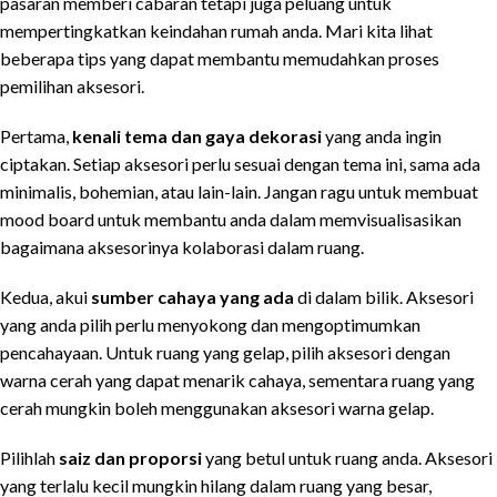
pasaran memberi cabaran tetapi juga peluang untuk
mempertingkatkan keindahan rumah anda. Mari kita lihat
beberapa tips yang dapat membantu memudahkan proses
pemilihan aksesori.
Pertama,
kenali tema dan gaya dekorasi
yang anda ingin
ciptakan. Setiap aksesori perlu sesuai dengan tema ini, sama ada
minimalis, bohemian, atau lain-lain. Jangan ragu untuk membuat
mood board untuk membantu anda dalam memvisualisasikan
bagaimana aksesorinya kolaborasi dalam ruang.
Kedua, akui
sumber cahaya yang ada
di dalam bilik. Aksesori
yang anda pilih perlu menyokong dan mengoptimumkan
pencahayaan. Untuk ruang yang gelap, pilih aksesori dengan
warna cerah yang dapat menarik cahaya, sementara ruang yang
cerah mungkin boleh menggunakan aksesori warna gelap.
Pilihlah
saiz dan proporsi
yang betul untuk ruang anda. Aksesori
yang terlalu kecil mungkin hilang dalam ruang yang besar,