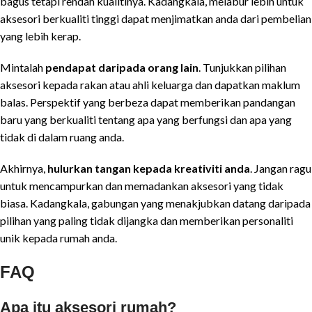
bagus tetapi rendah kualitinya. Kadangkala, melabur lebih untuk
aksesori berkualiti tinggi dapat menjimatkan anda dari pembelian
yang lebih kerap.
Mintalah
pendapat daripada orang lain
. Tunjukkan pilihan
aksesori kepada rakan atau ahli keluarga dan dapatkan maklum
balas. Perspektif yang berbeza dapat memberikan pandangan
baru yang berkualiti tentang apa yang berfungsi dan apa yang
tidak di dalam ruang anda.
Akhirnya,
hulurkan tangan kepada kreativiti anda
. Jangan ragu
untuk mencampurkan dan memadankan aksesori yang tidak
biasa. Kadangkala, gabungan yang menakjubkan datang daripada
pilihan yang paling tidak dijangka dan memberikan personaliti
unik kepada rumah anda.
FAQ
Apa itu aksesori rumah?