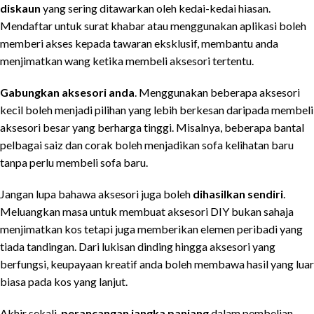
diskaun
yang sering ditawarkan oleh kedai-kedai hiasan.
Mendaftar untuk surat khabar atau menggunakan aplikasi boleh
memberi akses kepada tawaran eksklusif, membantu anda
menjimatkan wang ketika membeli aksesori tertentu.
Gabungkan aksesori anda
. Menggunakan beberapa aksesori
kecil boleh menjadi pilihan yang lebih berkesan daripada membeli
aksesori besar yang berharga tinggi. Misalnya, beberapa bantal
pelbagai saiz dan corak boleh menjadikan sofa kelihatan baru
tanpa perlu membeli sofa baru.
Jangan lupa bahawa aksesori juga boleh
dihasilkan sendiri
.
Meluangkan masa untuk membuat aksesori DIY bukan sahaja
menjimatkan kos tetapi juga memberikan elemen peribadi yang
tiada tandingan. Dari lukisan dinding hingga aksesori yang
berfungsi, keupayaan kreatif anda boleh membawa hasil yang luar
biasa pada kos yang lanjut.
Akhir sekali,
perancangan jangka panjang
dalam pembelian