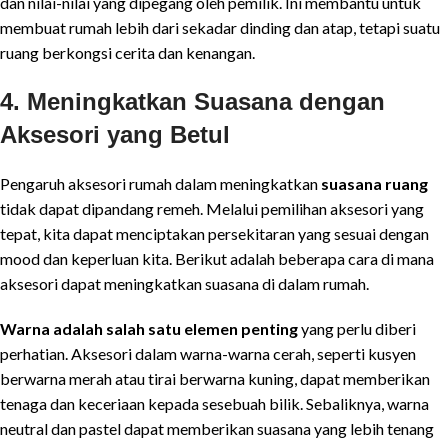
dan nilai-nilai yang dipegang oleh pemilik. Ini membantu untuk
membuat rumah lebih dari sekadar dinding dan atap, tetapi suatu
ruang berkongsi cerita dan kenangan.
4. Meningkatkan Suasana dengan
Aksesori yang Betul
Pengaruh aksesori rumah dalam meningkatkan
suasana ruang
tidak dapat dipandang remeh. Melalui pemilihan aksesori yang
tepat, kita dapat menciptakan persekitaran yang sesuai dengan
mood dan keperluan kita. Berikut adalah beberapa cara di mana
aksesori dapat meningkatkan suasana di dalam rumah.
Warna adalah salah satu elemen penting
yang perlu diberi
perhatian. Aksesori dalam warna-warna cerah, seperti kusyen
berwarna merah atau tirai berwarna kuning, dapat memberikan
tenaga dan keceriaan kepada sesebuah bilik. Sebaliknya, warna
neutral dan pastel dapat memberikan suasana yang lebih tenang