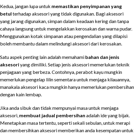
Kedua, jangan lupa untuk
memastikan penyimpanan yang
betul
terhadap aksesori yang tidak digunakan. Bagi aksesori
yang jarang digunakan, simpan dalam keadaan kering dan tanpa
cahaya langsung untuk mengelakkan kerosakan dan warna pudar.
Menggunakan kotak simpanan atau pengendalian yang dilapisi
boleh membantu dalam melindungi aksesori dari kerosakan.
Satu aspek penting lain adalah memahami
bahan dan jenis
aksesori
yang dimiliki. Setiap jenis aksesori memerlukan teknik
penjagaan yang berbeza. Contohnya, perabot kayu mungkin
memerlukan pengelap lilin sementara untuk menjaga kilauannya,
manakala aksesori kaca mungkin hanya memerlukan pembersihan
dengan kain lembap.
Jika anda sibuk dan tidak mempunyai masa untuk menjaga
aksesori,
membuat jadual pembersihan
adalah ide yang bijak.
Menetapkan masa tertentu, seperti sekali sebulan, untuk merapi
dan membersihkan aksesori memberikan anda kesempatan untuk