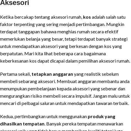
Aksesori
Ketika bercakap tentang aksesori rumah,
kos
adalah salah satu
faktor terpenting yang sering menjadi pertimbangan. Mungkin
terdapat tanggapan bahawa menghias rumah secara efektif
memerlukan belanja yang besar, tetapi terdapat banyak strategi
untuk mendapatkan aksesori yang berkesan dengan kos yang
berpatutan. Mari kita lihat beberapa cara bagaimana
keberkesanan kos dapat dicapai dalam pemilihan aksesori rumah.
Pertama sekali,
tetapkan anggaran
yang realistik sebelum
membeli sebarang aksesori. Membuat anggaran membantu anda
menumpukan pembelanjaan kepada aksesori yang sebenar dan
mengurangkan risiko membeli secara impulsif. Jangan malu untuk
mencari di pelbagai saluran untuk mendapatkan tawaran terbaik.
Kedua, pertimbangkan untuk menggunakan
produk yang
dihasilkan tempatan
. Banyak pereka tempatan menawarkan
aksesori unik yang tidak hanya memberikan kualiti tetapi juga