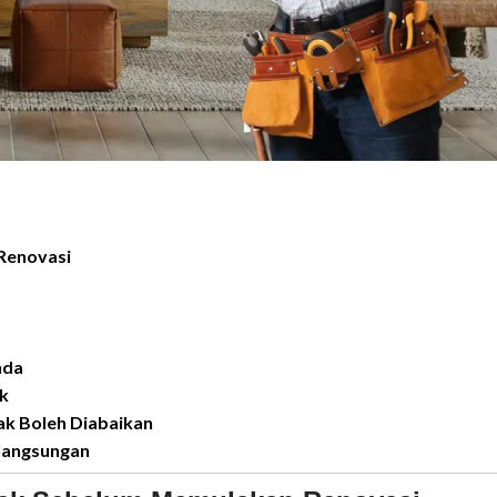
Renovasi
nda
k
ak Boleh Diabaikan
langsungan