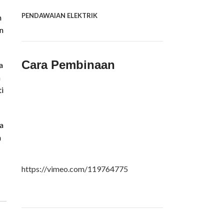
PENDAWAIAN ELEKTRIK
n
n
Cara Pembinaan
a
n
ti
a
a
https://vimeo.com/119764775