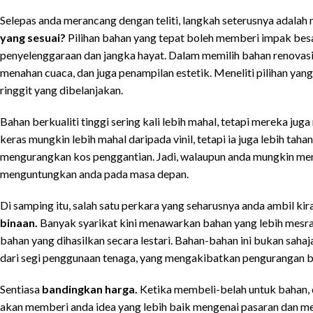
Selepas anda merancang dengan teliti, langkah seterusnya adalah 
yang sesuai?
Pilihan bahan yang tepat boleh memberi impak besa
penyelenggaraan dan jangka hayat. Dalam memilih bahan renovasi
menahan cuaca, dan juga penampilan estetik. Meneliti pilihan ya
ringgit yang dibelanjakan.
Bahan berkualiti tinggi sering kali lebih mahal, tetapi mereka jug
keras mungkin lebih mahal daripada vinil, tetapi ia juga lebih ta
mengurangkan kos penggantian. Jadi, walaupun anda mungkin mem
menguntungkan anda pada masa depan.
Di samping itu, salah satu perkara yang seharusnya anda ambil kir
binaan.
Banyak syarikat kini menawarkan bahan yang lebih mesra 
bahan yang dihasilkan secara lestari. Bahan-bahan ini bukan sahaja
dari segi penggunaan tenaga, yang mengakibatkan pengurangan bil
Sentiasa
bandingkan harga.
Ketika membeli-belah untuk bahan, 
akan memberi anda idea yang lebih baik mengenai pasaran dan m