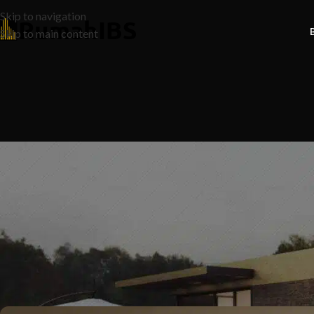
Skip to navigation
Skip to main content
N
10 Rahsia Renovate Rumah yan
Wang Anda! Ad
Posted by
Ruma