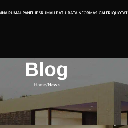
BINA RUMAH
PANEL IBS
RUMAH BATU-BATA
INFORMASI
GALERI
QUOTAT
Blog
Home
/
News
EWS
g Sebenarnya Boleh Menjimatkan
akah Anda Tahu?
h IBS
On 06/10/2025