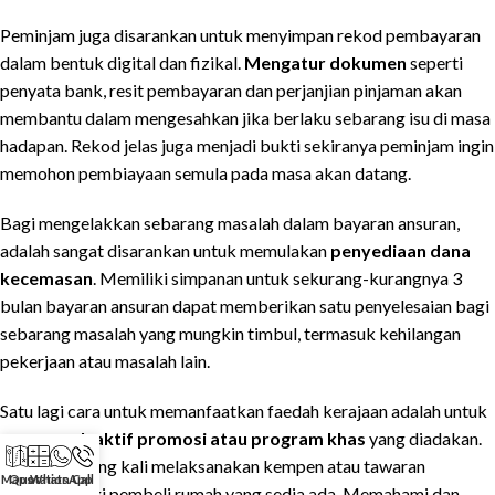
Peminjam juga disarankan untuk menyimpan rekod pembayaran
dalam bentuk digital dan fizikal.
Mengatur dokumen
seperti
penyata bank, resit pembayaran dan perjanjian pinjaman akan
membantu dalam mengesahkan jika berlaku sebarang isu di masa
hadapan. Rekod jelas juga menjadi bukti sekiranya peminjam ingin
memohon pembiayaan semula pada masa akan datang.
Bagi mengelakkan sebarang masalah dalam bayaran ansuran,
adalah sangat disarankan untuk memulakan
penyediaan dana
kecemasan
. Memiliki simpanan untuk sekurang-kurangnya 3
bulan bayaran ansuran dapat memberikan satu penyelesaian bagi
sebarang masalah yang mungkin timbul, termasuk kehilangan
pekerjaan atau masalah lain.
Satu lagi cara untuk memanfaatkan faedah kerajaan adalah untuk
menyemak aktif promosi atau program khas
yang diadakan.
Kerajaan sering kali melaksanakan kempen atau tawaran
Maps
Quotation
WhatsApp
Call
istimewa bagi pembeli rumah yang sedia ada. Memahami dan