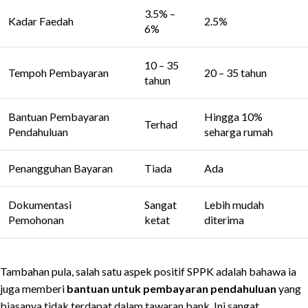
3.5% –
Kadar Faedah
2.5%
6%
10 – 35
Tempoh Pembayaran
20 – 35 tahun
tahun
Bantuan Pembayaran
Hingga 10%
Terhad
Pendahuluan
seharga rumah
Penangguhan Bayaran
Tiada
Ada
Dokumentasi
Sangat
Lebih mudah
Pemohonan
ketat
diterima
Tambahan pula, salah satu aspek positif SPPK adalah bahawa ia
juga memberi
bantuan untuk pembayaran pendahuluan
yang
biasanya tidak terdapat dalam tawaran bank. Ini sangat