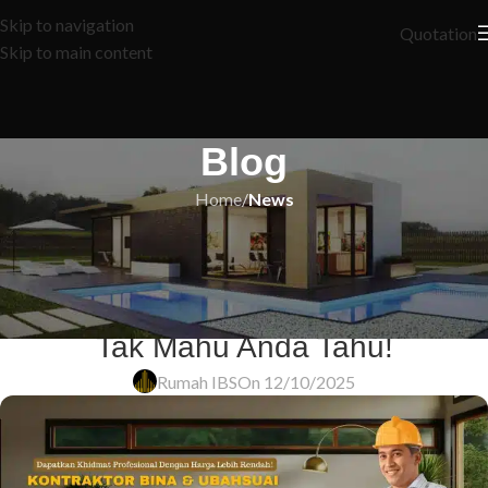
Skip to navigation
Quotation
Skip to main content
Blog
Home
/
News
NEWS
10 Rahsia Skim Pinjaman
Perumahan Kerajaan yang Bank
Tak Mahu Anda Tahu!
Rumah IBS
On 12/10/2025