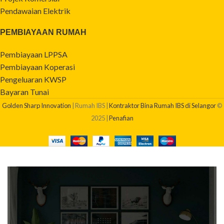
Pendawaian Elektrik
PEMBIAYAAN RUMAH
Pembiayaan LPPSA
Pembiayaan Koperasi
Pengeluaran KWSP
Bayaran Tunai
Golden Sharp Innovation
| Rumah IBS |
Kontraktor Bina Rumah IBS di Selangor
©
2025 |
Penafian
BERAPAKAH KOS BINA RUMAH SAYA?