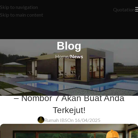
Skip to navigation
Quotation
Skip to main content
Blog
Home
/
News
NEWS
10 Sebab Kenapa Anda Tak Boleh
Lepaskan Peluang Beli Rumah Ini
– Nombor 7 Akan Buat Anda
Terkejut!
Rumah IBS
On 16/04/2025