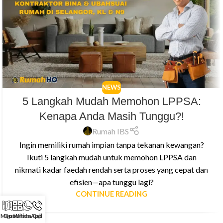
NEWS
5 Langkah Mudah Memohon LPPSA:
Kenapa Anda Masih Tunggu?!
Rumah IBS
Ingin memiliki rumah impian tanpa tekanan kewangan?
Ikuti 5 langkah mudah untuk memohon LPPSA dan
nikmati kadar faedah rendah serta proses yang cepat dan
efisien—apa tunggu lagi?
CONTINUE READING
Maps
Quotation
WhatsApp
Call