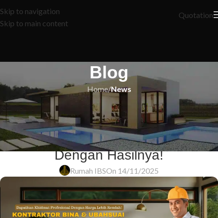
Skip to navigation
Quotation
Skip to main content
Blog
Home
/
News
NEWS
5 Langkah Mudah untuk Memohon
LPPSA: Anda Pasti Tersenyum
Dengan Hasilnya!
Rumah IBS
On 14/11/2025