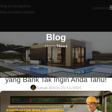
Skip to navigation
Quotation
Skip to main content
Blog
Home
/
News
NEWS
5 Rahsia Penuh Mengenai
Pinjaman Penuh Rumah Pertama
yang Bank Tak Ingin Anda Tahu!
Rumah IBS
On 21/11/2025