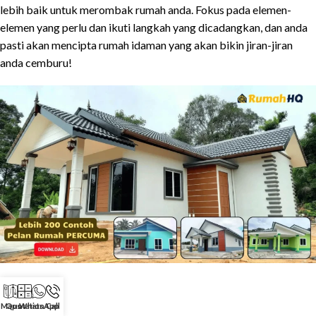
lebih baik untuk merombak rumah anda. Fokus pada elemen-
elemen yang perlu dan ikuti langkah yang dicadangkan, dan anda
pasti akan mencipta rumah idaman yang akan bikin jiran-jiran
anda cemburu!
Source link
[ad_2]
Maps
Quotation
WhatsApp
Call