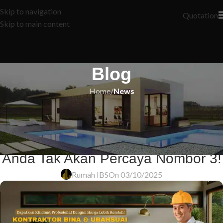
Skip to navigation
Quotation
Skip to main content
Blog
Home
/
News
NEWS
5 Rahsia Renovasi Rumah yang
Akan Buat Jiran Anda Cemburu!
Anda Tak Akan Percaya Nombor 3!
Rumah IBS
On 03/10/2025