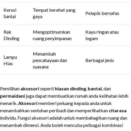
Kerusi
Tempat berehat yang
Pelapik bernafas
Santai
gaya
Rak
Mengoptimumkan
Kayu ringan atau
Dinding
ruang penyimpanan
logam
Menambah
Lampu
pencahayaan dan
Berbagai jenis
Hias
suasana
Pemilihan
aksesori
seperti
hiasan dinding
,
bantal
, dan
permaidani
juga dapat membuatkan rumah anda kelihatan lebih
menarik.
Aksesori
memberi peluang kepada anda untuk
menambahkan sentuhan peribadi dan memperlihatkan
citarasa
individu. Fungsi aksesori adalah untuk membahagikan ruang dan
menambah dimensi. Anda boleh mencuba pelbagai kombinasi