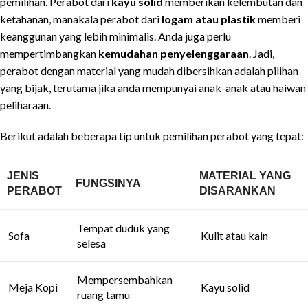
pemilihan. Perabot dari
kayu solid
memberikan kelembutan dan
ketahanan, manakala perabot dari
logam atau plastik
memberi
keanggunan yang lebih minimalis. Anda juga perlu
mempertimbangkan
kemudahan penyelenggaraan
. Jadi,
perabot dengan material yang mudah dibersihkan adalah pilihan
yang bijak, terutama jika anda mempunyai anak-anak atau haiwan
peliharaan.
Berikut adalah beberapa tip untuk pemilihan perabot yang tepat:
JENIS
MATERIAL YANG
FUNGSINYA
PERABOT
DISARANKAN
Tempat duduk yang
Sofa
Kulit atau kain
selesa
Mempersembahkan
Meja Kopi
Kayu solid
ruang tamu