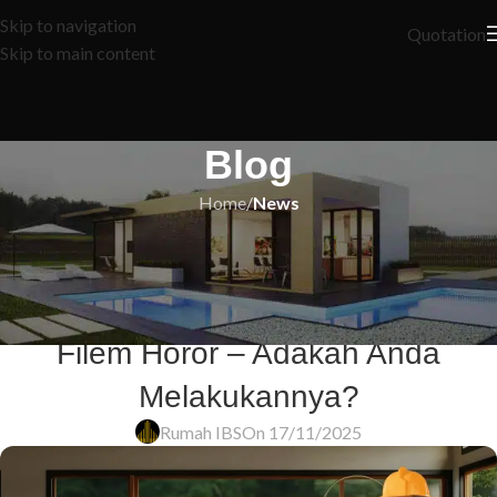
Skip to navigation
Quotation
Skip to main content
Blog
Home
/
News
NEWS
7 Kesilapan Hiasan Dalaman yang
Buat Rumah Anda Seperti Dalam
Filem Horor – Adakah Anda
Melakukannya?
Rumah IBS
On 17/11/2025