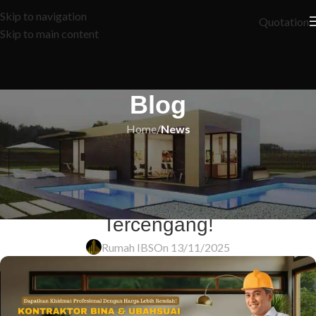
Skip to navigation
Quotation
Skip to main content
Blog
Home
/
News
NEWS
7 Rahsia Kos Renovate Rumah
yang Pasti akan Buat Anda
Tercengang!
Rumah IBS
On 13/11/2025