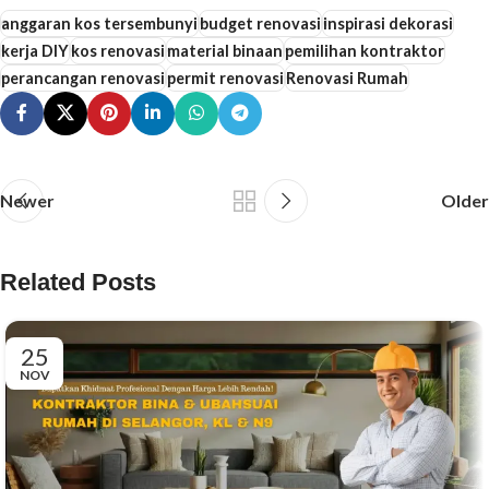
anggaran kos tersembunyi
budget renovasi
inspirasi dekorasi
kerja DIY
kos renovasi
material binaan
pemilihan kontraktor
perancangan renovasi
permit renovasi
Renovasi Rumah
Newer
Older
Related Posts
25
NOV