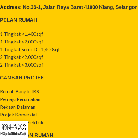
Address:
No.36-1, Jalan Raya Barat 41000 Klang, Selangor
PELAN RUMAH
1 Tingkat <1,400sqf
1 Tingkat <2,000sqf
1 Tingkat Semi-D <1,400sqf
2 Tingkat <2,000sqf
2 Tingkat <3,000sqf
GAMBAR PROJEK
Rumah Banglo IBS
Pemaju Perumahan
Rekaan Dalaman
Projek Komersial
Pendawaian Elektrik
Maps
Quotation
WhatsApp
Call
PEMBIAYAAN RUMAH