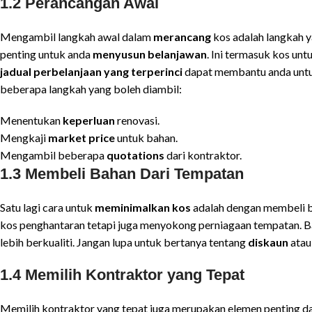
1.2 Perancangan Awal
Mengambil langkah awal dalam
merancang
kos adalah langkah y
penting untuk anda
menyusun belanjawan
. Ini termasuk kos un
jadual perbelanjaan yang terperinci
dapat membantu anda untuk
beberapa langkah yang boleh diambil:
Menentukan
keperluan
renovasi.
Mengkaji
market price
untuk bahan.
Mengambil beberapa
quotations
dari kontraktor.
1.3 Membeli Bahan Dari Tempatan
Satu lagi cara untuk
meminimalkan kos
adalah dengan membeli b
kos penghantaran tetapi juga menyokong perniagaan tempatan. Ba
lebih berkualiti. Jangan lupa untuk bertanya tentang
diskaun
atau
1.4 Memilih Kontraktor yang Tepat
Memilih kontraktor yang tepat juga merupakan elemen penting da