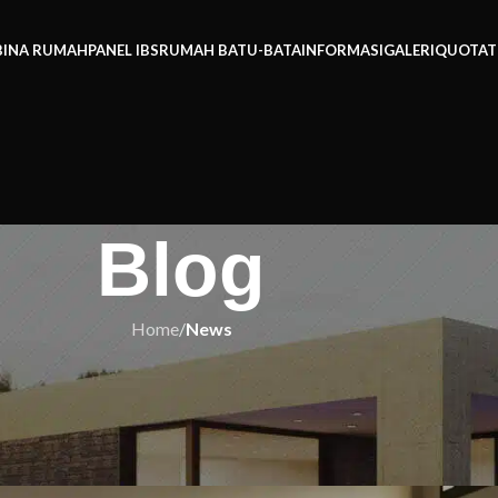
BINA RUMAH
PANEL IBS
RUMAH BATU-BATA
INFORMASI
GALERI
QUOTAT
Blog
Home
/
News
EWS
ang Ramai Tak Tahu – Anda Siap
k Terkejut?
h IBS
On 30/09/2025