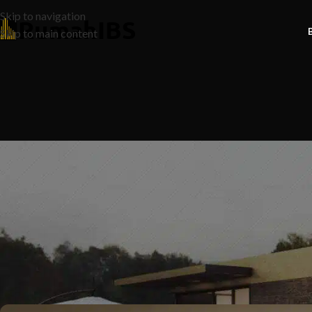
Skip to navigation
Skip to main content
N
7 Rahsia Kos Renovate Rumah Y
Sedia Untu
Posted by
Ruma