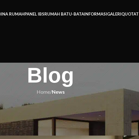
BINA RUMAH
PANEL IBS
RUMAH BATU-BATA
INFORMASI
GALERI
QUOTAT
Blog
Home
/
News
EWS
Bank Tak Pernah Beritahu Anda!
p untuk Terkejut?
h IBS
On 19/11/2025