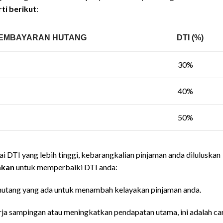
ti berikut
:
EMBAYARAN HUTANG
DTI (%)
30%
40%
50%
i DTI yang lebih tinggi, kebarangkalian pinjaman anda diluluskan
akan
untuk memperbaiki DTI anda:
hutang yang ada untuk menambah kelayakan pinjaman anda.
rja sampingan atau meningkatkan pendapatan utama, ini adalah ca