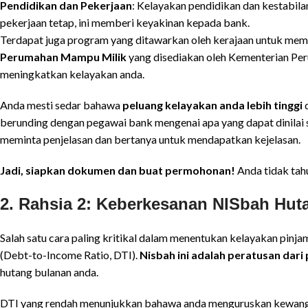
Pendidikan dan Pekerjaan
: Kelayakan pendidikan dan kestabil
pekerjaan tetap, ini memberi keyakinan kepada bank.
Terdapat juga program yang ditawarkan oleh kerajaan untuk me
Perumahan Mampu Milik
yang disediakan oleh Kementerian P
meningkatkan kelayakan anda.
Anda mesti sedar bahawa
peluang kelayakan anda lebih tinggi
d
berunding dengan pegawai bank mengenai apa yang dapat dinilai s
meminta penjelasan dan bertanya untuk mendapatkan kejelasan.
Jadi, siapkan dokumen dan buat permohonan!
Anda tidak tah
2. Rahsia 2: Keberkesanan NISbah Hut
Salah satu cara paling kritikal dalam menentukan kelayakan pin
(Debt-to-Income Ratio, DTI).
Nisbah ini adalah peratusan dar
hutang bulanan anda.
DTI yang rendah menunjukkan bahawa anda menguruskan kewanga