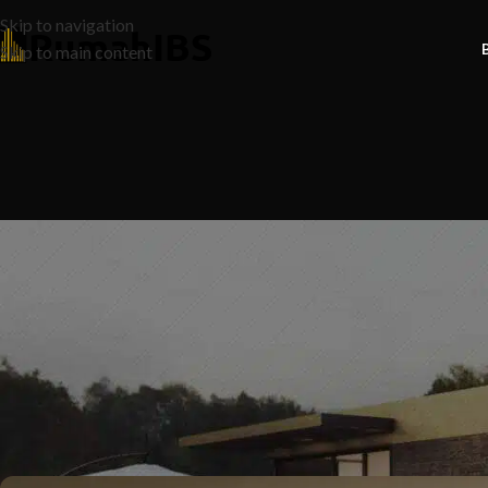
Skip to navigation
Skip to main content
N
7 Rahsia Pinjaman Rumah yang 
Adakah Anda Sia
Posted by
Ruma