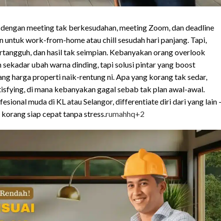
 dengan meeting tak berkesudahan, meeting Zoom, dan deadline
n untuk work-from-home atau chill sesudah hari panjang. Tapi,
ertangguh, dan hasil tak seimpian. Kebanyakan orang overlook
ekadar ubah warna dinding, tapi solusi pintar yang boost
ang harga properti naik-rentung ni. Apa yang korang tak sedar,
atisfying, di mana kebanyakan gagal sebab tak plan awal-awal.
sional muda di KL atau Selangor, differentiate diri dari yang lain 
i korang siap cepat tanpa stress.
rumahhq
+2