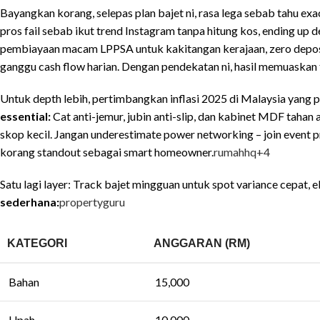
Bayangkan korang, selepas plan bajet ni, rasa lega sebab tahu exa
pros fail sebab ikut trend Instagram tanpa hitung kos, ending up d
pembiayaan macam LPPSA untuk kakitangan kerajaan, zero deposit
ganggu cash flow harian. Dengan pendekatan ni, hasil memuaskan 
Untuk depth lebih, pertimbangkan inflasi 2025 di Malaysia yang pr
essential:
Cat anti-jemur, jubin anti-slip, dan kabinet MDF tahan 
skop kecil. Jangan underestimate power networking – join event pro
korang standout sebagai smart homeowner.
rumahhq
+4
Satu lagi layer: Track bajet mingguan untuk spot variance cepat, e
sederhana:
propertyguru
KATEGORI
ANGGARAN (RM)
Bahan
15,000
Upah
10,000