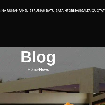
BINA RUMAH
PANEL IBS
RUMAH BATU-BATA
INFORMASI
GALERI
QUOTAT
Blog
Home
/
News
EWS
Gempak Tanpa Kantoi Bajet!
h IBS
On 15/11/2025