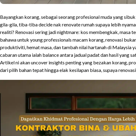
Bayangkan korang, sebagai seorang profesional muda yang sibuk
gila-gila, tiba-tiba decide nak renovate rumah supaya lebih nyama
realiti? Renovasi sering jadi nightmare: kos membengkak, masa t
bahawa untuk young professionals macam korang, renovasi bukan s
produktiviti, hemat masa, dan tambah nilai hartanah di Malaysia y
cabaran utama ialah balance antara jadual padat dan hasil yang s
Artikel ni akan uncover insights penting yang bezakan korang, profe
dari pilih bahan tepat hingga elak kesilapan biasa, supaya renovas