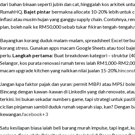
dari bahan binaan seperti jubin dan cat, hinggalah kos arkitek u
RumahHQ.
Bajet pintar
bermakna allocate 10-20% lebih untuk co
inflasi atau musim hujan yang ganggu supply chain. Contohnya, ren
plan, boleh naik ke RM50,000 sebab tukar fikiran tengah-tengah.
Bayangkan korang duduk malam-malam, spreadsheet Excel terbuka,
korang stress. Gunakan apps macam Google Sheets atau tool bajet 
perlu.
Langkah pertama:
Buat breakdown kategori – struktur (40%
Selangor, kos purata renovasi rumah teres ialah RM1,000-RM2,000 
macam upgrade kitchen yang naikkan nilai jualan 15-20%.
hincons
Jangan lupa faktor pajak dan yuran: permit MBPJ atau MPSJ b
Bincang dengan kawan-kawan di LinkedIn yang dah renovate, ata
terkini. Ini bukan sekadar numbers game, tapi strategi untuk pas
cicilan pinjaman sambil duduk rumah separuh siap, kan? Dengan ba
kewangan.
facebook
+3
Satu kesilapan biasa ialah beli barang murah impulse, tapi ingat, 