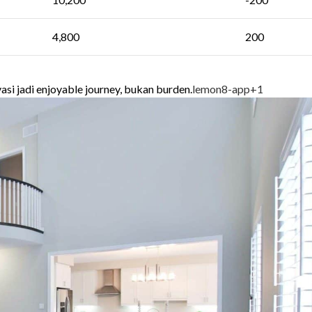
4,800
200
vasi jadi enjoyable journey, bukan burden.
lemon8-app
+1