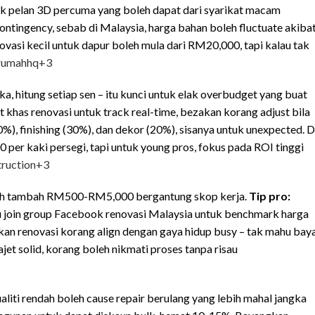
ntuk pelan 3D percuma yang boleh dapat dari syarikat macam
ntingency, sebab di Malaysia, harga bahan boleh fluctuate akiba
ovasi kecil untuk dapur boleh mula dari RM20,000, tapi kalau tak
rumahhq
+3
 hitung setiap sen – itu kunci untuk elak overbudget yang buat
khas renovasi untuk track real-time, bezakan korang adjust bila
), finishing (30%), dan dekor (20%), sisanya untuk unexpected. D
per kaki persegi, tapi untuk young pros, fokus pada ROI tinggi
truction
+3
oleh tambah RM500-RM5,000 bergantung skop kerja.
Tip pro:
u join group Facebook renovasi Malaysia untuk benchmark harga
tikan renovasi korang align dengan gaya hidup busy – tak mahu bay
jet solid, korang boleh nikmati proses tanpa risau
kualiti rendah boleh cause repair berulang yang lebih mahal jangka