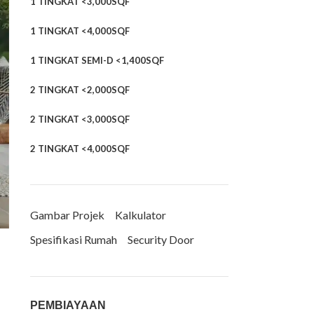
1 TINGKAT <3,000SQF
1 TINGKAT <4,000SQF
1 TINGKAT SEMI-D <1,400SQF
2 TINGKAT <2,000SQF
2 TINGKAT <3,000SQF
2 TINGKAT <4,000SQF
Gambar Projek
Kalkulator
Spesifikasi Rumah
Security Door
PEMBIAYAAN