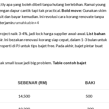
ctly apa yang boleh dibeli tanpa hutang berlebihan. Ramai young
engan dapur cantik tapi tak practical.
Bold move:
Gunakan skim
 dan bayar kemudian. Ini revolusi cara korang renovate tanpa
terjamin.
rumahkabin
+4
oject naik 3-4%, jadi lock harga supplier awal-awal.
List bahan
air. Ini bezakan renovasi korang siap cepat, dalam 1-3 bulan untuk
perti di PJ untuk tips bajet free. Pada akhir, bajet pintar buat
lak small issue jadi big problem.
Table contoh bajet
SEBENAR (RM)
BAKI
14,500
500
10,200
-200