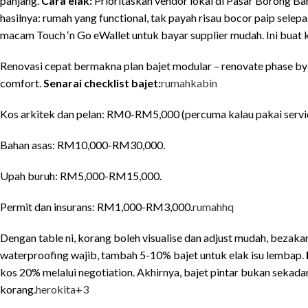
panjang.
Cara elak:
Prioritaskan vendor lokal di Pasar Borong B
hasilnya: rumah yang functional, tak payah risau bocor paip selepa
macam Touch ‘n Go eWallet untuk bayar supplier mudah. Ini buat
Renovasi cepat bermakna plan bajet modular – renovate phase by
comfort.
Senarai checklist bajet:
rumahkabin
Kos arkitek dan pelan: RM0-RM5,000 (percuma kalau pakai servi
Bahan asas: RM10,000-RM30,000.
Upah buruh: RM5,000-RM15,000.
Permit dan insurans: RM1,000-RM3,000.
rumahhq
Dengan table ni, korang boleh visualise dan adjust mudah, bezaka
waterproofing wajib, tambah 5-10% bajet untuk elak isu lembap.
kos 20% melalui negotiation. Akhirnya, bajet pintar bukan sekadar
korang.
herokita
+3