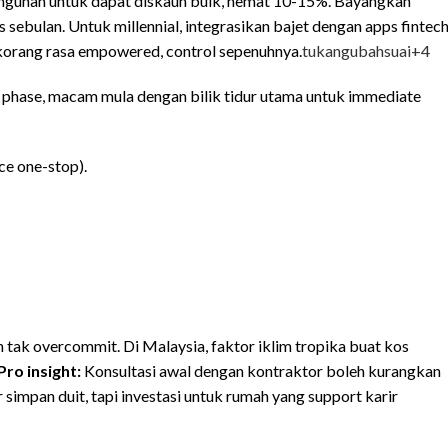
angunan untuk dapat diskaun bulk, hemat 10-15%. Bayangkan
s sebulan. Untuk millennial, integrasikan bajet dengan apps fintec
 korang rasa empowered, control sepenuhnya.
tukangubahsuai
+4
 phase, macam mula dengan bilik tidur utama untuk immediate
ce one-stop).
n tak overcommit. Di Malaysia, faktor iklim tropika buat kos
Pro insight:
Konsultasi awal dengan kontraktor boleh kurangkan
 simpan duit, tapi investasi untuk rumah yang support karir