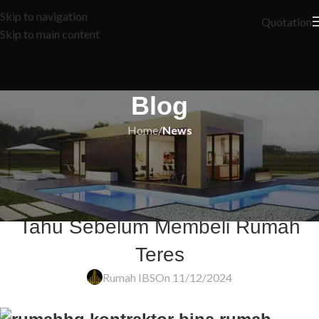
Skip to navigation
Quotation
Skip to main content
Blog
Home
/
News
NEWS
Jangan Terpedaya! 9 Rahsia Yang
Pemaju Rumah Tak Mahu Anda
Tahu Sebelum Membeli Rumah
Teres
Rumah IBS
On 11/12/2024