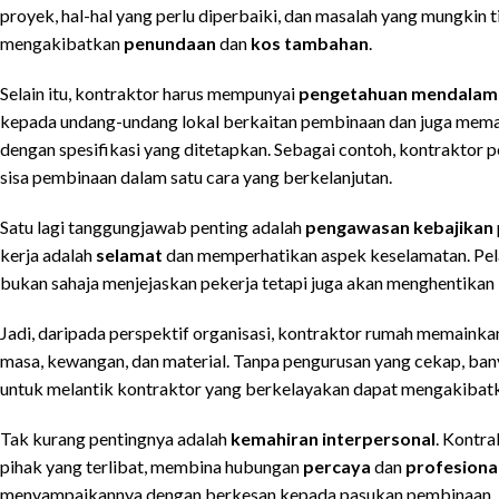
proyek, hal-hal yang perlu diperbaiki, dan masalah yang mungkin 
mengakibatkan
penundaan
dan
kos tambahan
.
Selain itu, kontraktor harus mempunyai
pengetahuan mendalam
kepada undang-undang lokal berkaitan pembinaan dan juga mema
dengan spesifikasi yang ditetapkan. Sebagai contoh, kontrakto
sisa pembinaan dalam satu cara yang berkelanjutan.
Satu lagi tanggungjawab penting adalah
pengawasan kebajikan
kerja adalah
selamat
dan memperhatikan aspek keselamatan. Pe
bukan sahaja menjejaskan pekerja tetapi juga akan menghentikan
Jadi, daripada perspektif organisasi, kontraktor rumah memaink
masa, kewangan, dan material. Tanpa pengurusan yang cekap, ban
untuk melantik kontraktor yang berkelayakan dapat mengakiba
Tak kurang pentingnya adalah
kemahiran interpersonal
. Kontr
pihak yang terlibat, membina hubungan
percaya
dan
profesiona
menyampaikannya dengan berkesan kepada pasukan pembinaan. 