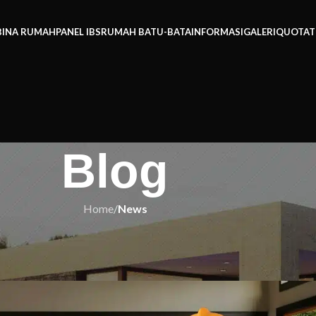
BINA RUMAH
PANEL IBS
RUMAH BATU-BATA
INFORMASI
GALERI
QUOTAT
Blog
Home
/
News
EWS
 Diketahui Sebelum Memulai Proye
h IBS
On 13/05/2025