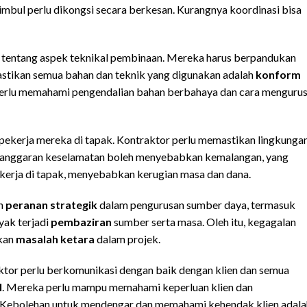
timbul perlu dikongsi secara berkesan. Kurangnya koordinasi bisa
tentang aspek teknikal pembinaan. Mereka harus berpandukan
stikan semua bahan dan teknik yang digunakan adalah
konform
r perlu memahami pengendalian bahan berbahaya dan cara menguru
pekerja mereka di tapak. Kontraktor perlu memastikan lingkunga
langgaran keselamatan boleh menyebabkan kemalangan, yang
 kerja di tapak, menyebabkan kerugian masa dan dana.
an
peranan strategik
dalam pengurusan sumber daya, termasuk
yak terjadi
pembaziran
sumber serta masa. Oleh itu, kegagalan
tkan
masalah ketara
dalam projek.
aktor perlu berkomunikasi dengan baik dengan klien dan semua
l
. Mereka perlu mampu memahami keperluan klien dan
Kebolehan untuk mendengar dan memahami kehendak klien adala