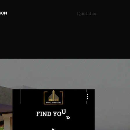
Quotation
ION
k