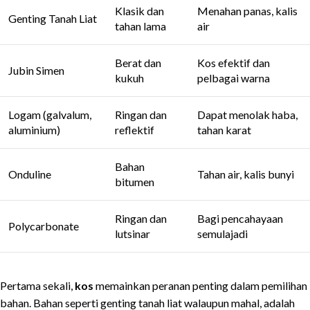
Klasik dan
Menahan panas, kalis
Genting Tanah Liat
tahan lama
air
Berat dan
Kos efektif dan
Jubin Simen
kukuh
pelbagai warna
Logam (galvalum,
Ringan dan
Dapat menolak haba,
aluminium)
reflektif
tahan karat
Bahan
Onduline
Tahan air, kalis bunyi
bitumen
Ringan dan
Bagi pencahayaan
Polycarbonate
lutsinar
semulajadi
Pertama sekali,
kos
memainkan peranan penting dalam pemilihan
bahan. Bahan seperti genting tanah liat walaupun mahal, adalah