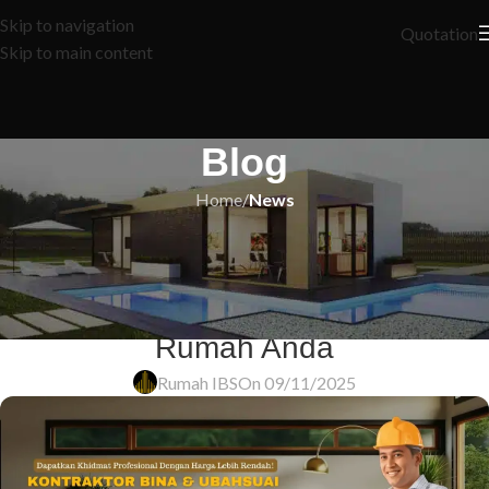
Skip to navigation
Quotation
Skip to main content
Blog
Home
/
News
NEWS
Pesona Unik Atap Bumbung:
Sentuhan Magis pada Rekabentuk
Rumah Anda
Rumah IBS
On 09/11/2025