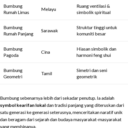
Bumbung
Ruang ventilasi &
Melayu
Rumah Limas
simbolik spiritual
Bumbung
Struktur tinggi untuk
Sarawak
Rumah Panjang
komuniti besar
Bumbung
Hiasan simbolik dan
Cina
Pagoda
harmoni feng shui
Bumbung
Simetri dan seni
Tamil
Geometri
geometrik
Bumbung sebenarnya lebih dari sekadar penutup. Ia adalah
symbol kearifan lokal
dan tradisi panjang yang diteruskan dari
satu generasi ke generasi seterusnya, menceritakan naratif unik
dan beragam dari sejarah dan budaya masyarakat-masyarakat
yang membinanya.