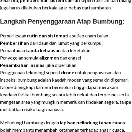
Selain itu,
pembersihan sistem saliran
seperti alur air dan talang
juga harus dilakukan berkala agar bebas dari sumbatan.
Langkah Penyenggaraan Atap Bumbung
:
Pemeriksaan
rutin dan sistematik
setiap enam bulan
Pembersihan
dari daun dan lumut yang berkumpul
Pemantauan
tanda kehausan
dan keretakan
Penyegelan semula
alignmen
dan engsel
Penambahan insulasi
jika diperlukan
Penggunaan teknologi seperti
drone
untuk pengawasan dan
inspeksi bumbung adalah kaedah moden yang semakin digemari.
Drone dilengkapi kamera beresolusi tinggi dapat merakam
keadaan fizikal bumbung secara lebih dekat dan terperinci serta
mengesan area yang mungkin memerlukan tindakan segera, tanpa
melibatkan risiko bagi manusia.
Melindungi bumbung dengan
lapisan pelindung tahan cuaca
boleh membantu menambah ketahanan terhadap anasir cuaca.