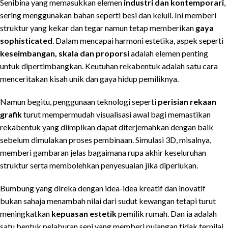
Senibina yang memasukkan elemen
industri dan kontemporari
,
sering menggunakan bahan seperti besi dan keluli. Ini memberi
struktur yang kekar dan tegar namun tetap memberikan
gaya
sophisticated
. Dalam mencapai harmoni estetika, aspek seperti
keseimbangan, skala dan proporsi
adalah elemen penting
untuk dipertimbangkan. Keutuhan rekabentuk adalah satu cara
menceritakan kisah unik dan gaya hidup pemiliknya.
Namun begitu, penggunaan teknologi seperti
perisian rekaan
grafik
turut mempermudah visualisasi awal bagi memastikan
rekabentuk yang diimpikan dapat diterjemahkan dengan baik
sebelum dimulakan proses pembinaan. Simulasi 3D, misalnya,
memberi gambaran jelas bagaimana rupa akhir keseluruhan
struktur serta membolehkan penyesuaian jika diperlukan.
Bumbung yang direka dengan idea-idea kreatif dan inovatif
bukan sahaja menambah nilai dari sudut kewangan tetapi turut
meningkatkan
kepuasan estetik
pemilik rumah. Dan ia adalah
satu bentuk pelaburan seni yang memberi pulangan tidak ternilai