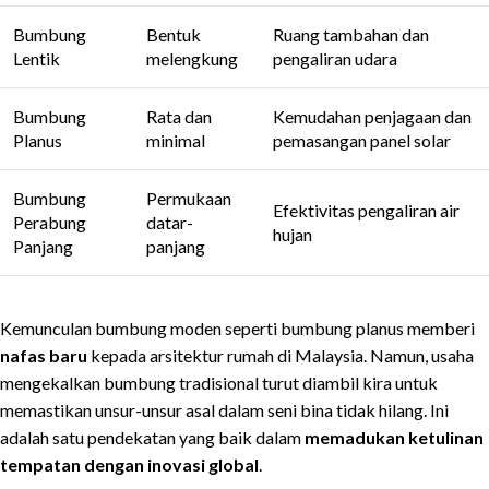
Bumbung
Bentuk
Ruang tambahan dan
Lentik
melengkung
pengaliran udara
Bumbung
Rata dan
Kemudahan penjagaan dan
Planus
minimal
pemasangan panel solar
Bumbung
Permukaan
Efektivitas pengaliran air
Perabung
datar-
hujan
Panjang
panjang
Kemunculan bumbung moden seperti bumbung planus memberi
nafas baru
kepada arsitektur rumah di Malaysia. Namun, usaha
mengekalkan bumbung tradisional turut diambil kira untuk
memastikan unsur-unsur asal dalam seni bina tidak hilang. Ini
adalah satu pendekatan yang baik dalam
memadukan ketulinan
tempatan dengan inovasi global
.