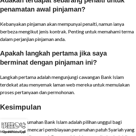
Adakah terdapat sebarang penalti untuk
penamatan awal pinjaman?
Kebanyakan pinjaman akan mempunyai penalti, namun ianya
berbeza mengikut jenis kontrak. Penting untuk memahami terma
dalam perjanjian pinjaman anda.
Apakah langkah pertama jika saya
berminat dengan pinjaman ini?
Langkah pertama adalah mengunjungi cawangan Bank Islam
terdekat atau menyemak laman web mereka untuk memulakan
proses pertanyaan dan permohonan.
Kesimpulan
Pinjaman Perumahan Bank Islam adalah pilihan unggul bagi
mereka yang mencari pembiayaan perumahan patuh Syariah yang
Maps
Quotation
WhatsApp
Call