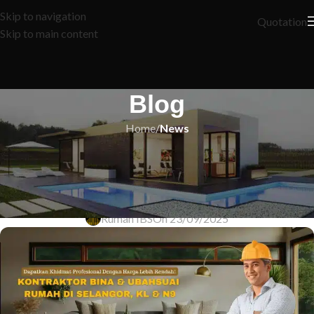
Skip to navigation
Quotation
Skip to main content
Blog
Home
/
News
NEWS
Pinjaman Perumahan Bank Islam:
Miliki Rumah Impian Anda Hari Ini!
Rumah IBS
On 23/09/2025