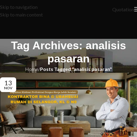
Skip to navigation
Quotation
Skip to main content
Tag Archives: analisis
pasaran
Home
/
Posts Tagged "analisis pasaran"
13
NOV