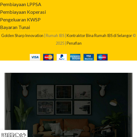
Pembiayaan LPPSA
Pembiayaan Koperasi
Pengeluaran KWSP
Bayaran Tunai
Golden Sharp Innovation
| Rumah IBS |
Kontraktor Bina Rumah IBS di Selangor
©
2025 |
Penafian
BERAPAKAH KOS BINA RUMAH SAYA?
Dapatkan quotation pembinaan rumah anda sekarang!
Klik Di Sini