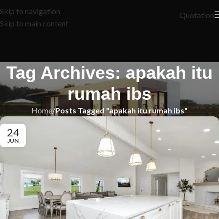
Skip to navigation
Quotation
Skip to main content
Tag Archives: apakah itu
rumah ibs
Home
/
Posts Tagged "apakah itu rumah ibs"
24
JUN