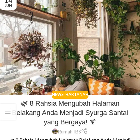
14
JUN
NEWS
,
HARTANAH
🌿 8 Rahsia Mengubah Halaman
Belakang Anda Menjadi Syurga Santai
yang Bergaya! 🍹
Rumah IBS
🌿 8 Rahsia Mengubah Halaman Belakang Anda Menjadi