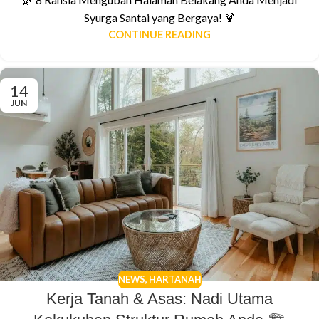
Syurga Santai yang Bergaya! 🍹
CONTINUE READING
14
JUN
NEWS
,
HARTANAH
Kerja Tanah & Asas: Nadi Utama