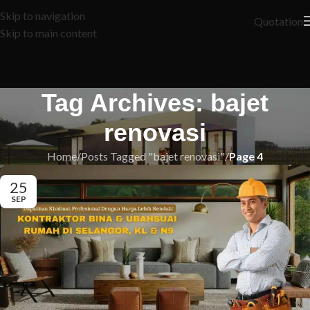
Skip to navigation
Quotation
Skip to main content
Tag Archives: bajet
renovasi
Home
/
Posts Tagged "bajet renovasi"
/
Page 4
25
SEP