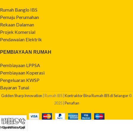
Rumah Banglo IBS
Pemaju Perumahan
Rekaan Dalaman
Projek Komersial
Pendawaian Elektrik
PEMBIAYAAN RUMAH
Pembiayaan LPPSA
Pembiayaan Koperasi
Pengeluaran KWSP
Bayaran Tunai
Golden Sharp Innovation
| Rumah IBS |
Kontraktor Bina Rumah IBS di Selangor
©
2025 |
Penafian
Maps
Quotation
WhatsApp
Call