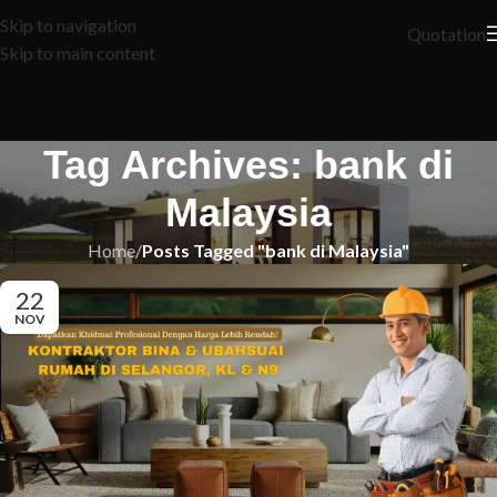
Skip to navigation
Quotation
Skip to main content
Tag Archives: bank di
Malaysia
Home
/
Posts Tagged "bank di Malaysia"
22
NOV