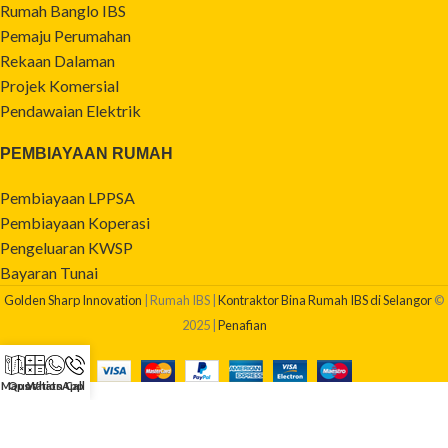
Rumah Banglo IBS
Pemaju Perumahan
Rekaan Dalaman
Projek Komersial
Pendawaian Elektrik
PEMBIAYAAN RUMAH
Pembiayaan LPPSA
Pembiayaan Koperasi
Pengeluaran KWSP
Bayaran Tunai
Golden Sharp Innovation
| Rumah IBS |
Kontraktor Bina Rumah IBS di Selangor
©
2025 |
Penafian
Maps
Quotation
WhatsApp
Call