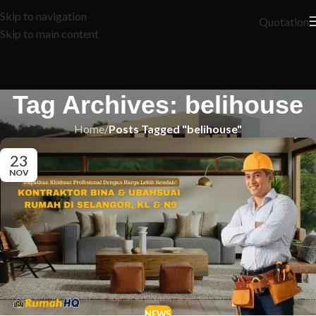
Skip to navigation
Quotation
Skip to main content
Tag Archives: belihouse
Home
/
Posts Tagged "belihouse"
23
NOV
NEWS