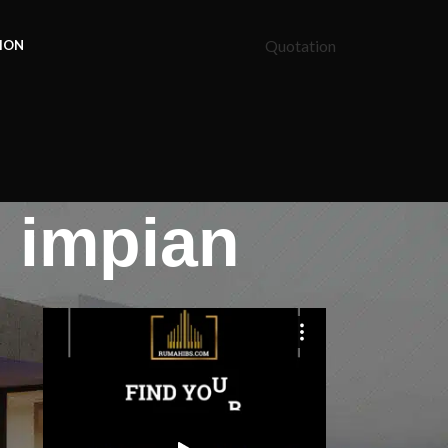
Quotation
ION
h impian