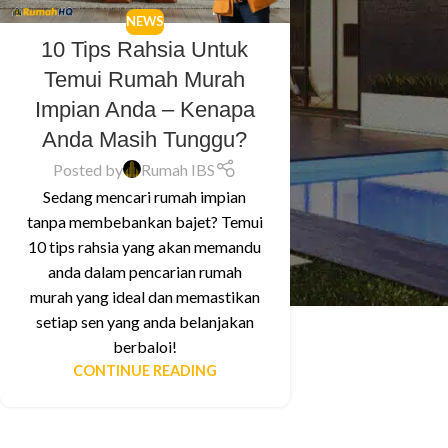
NEWS
10 Tips Rahsia Untuk
Temui Rumah Murah
Impian Anda – Kenapa
Anda Masih Tunggu?
Posted by
Rumah IBS
Sedang mencari rumah impian
tanpa membebankan bajet? Temui
10 tips rahsia yang akan memandu
anda dalam pencarian rumah
murah yang ideal dan memastikan
setiap sen yang anda belanjakan
berbaloi!
CONTINUE READING