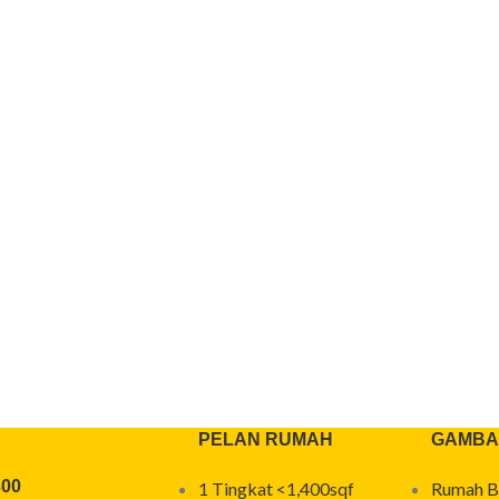
PELAN RUMAH
GAMBA
300
1 Tingkat <1,400sqf
Rumah B