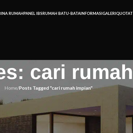
BINA RUMAH
PANEL IBS
RUMAH BATU-BATA
INFORMASI
GALERI
QUOTAT
es: cari ruma
Home
/
Posts Tagged "cari rumah impian"