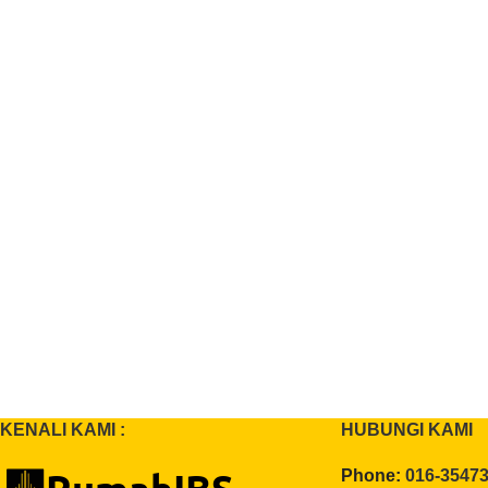
KENALI KAMI :
HUBUNGI KAMI
Phone:
016-3547