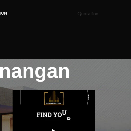
Quotation
ION
enangan