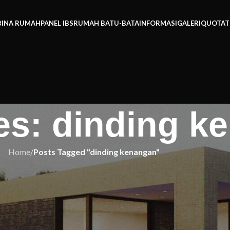
BINA RUMAH
PANEL IBS
RUMAH BATU-BATA
INFORMASI
GALERI
QUOTAT
es: dinding k
Home
/
Posts Tagged "dinding kenangan"