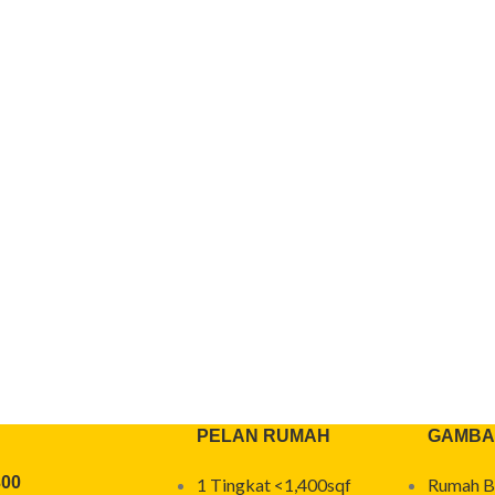
PELAN RUMAH
GAMBA
300
1 Tingkat <1,400sqf
Rumah B