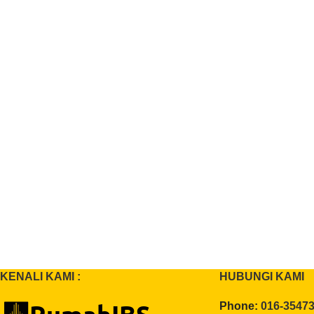
KENALI KAMI :
HUBUNGI KAMI
Phone:
016-3547