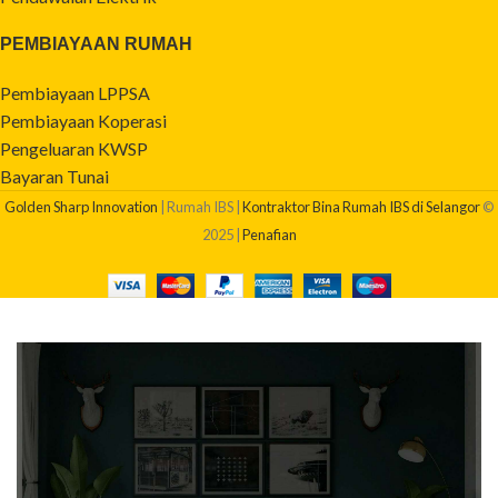
PEMBIAYAAN RUMAH
Pembiayaan LPPSA
Pembiayaan Koperasi
Pengeluaran KWSP
Bayaran Tunai
Golden Sharp Innovation
| Rumah IBS |
Kontraktor Bina Rumah IBS di Selangor
©
2025 |
Penafian
BERAPAKAH KOS BINA RUMAH SAYA?
Dapatkan quotation pembinaan rumah anda sekarang!