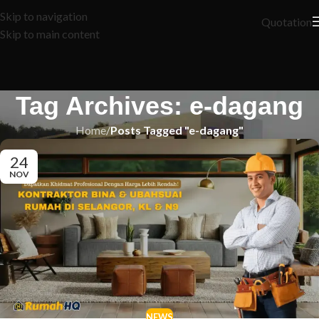
Skip to navigation
Quotation
Skip to main content
Tag Archives: e-dagang
Home
/
Posts Tagged "e-dagang"
24
NOV
NEWS