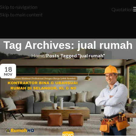
Skip to navigation
Quotation
Skip to main content
Tag Archives: jual rumah
Home
/
Posts Tagged "jual rumah"
18
NOV
NEWS