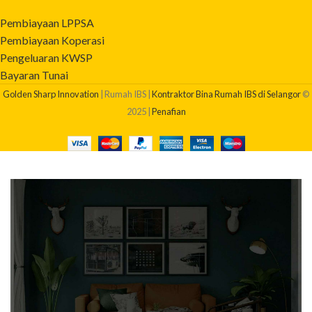
Pembiayaan LPPSA
Pembiayaan Koperasi
Pengeluaran KWSP
Bayaran Tunai
Golden Sharp Innovation
| Rumah IBS |
Kontraktor Bina Rumah IBS di Selangor
©
2025 |
Penafian
BERAPAKAH KOS BINA RUMAH SAYA?
Dapatkan quotation pembinaan rumah anda sekarang!
Klik Di Sini