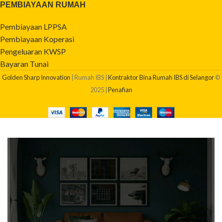
PEMBIAYAAN RUMAH
Pembiayaan LPPSA
Pembiayaan Koperasi
Pengeluaran KWSP
Bayaran Tunai
Golden Sharp Innovation
| Rumah IBS |
Kontraktor Bina Rumah IBS di Selangor
©
2025 |
Penafian
BERAPAKAH KOS BINA RUMAH SAYA?
Dapatkan quotation pembinaan rumah anda sekarang!