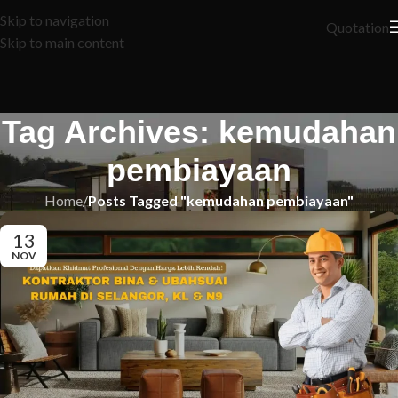
Skip to navigation
Quotation
Skip to main content
Tag Archives: kemudahan
pembiayaan
Home
/
Posts Tagged "kemudahan pembiayaan"
13
NOV