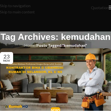
Skip to navigation
Quotation
Skip to main content
Tag Archives: kemudahan
Home
/
Posts Tagged "kemudahan"
23
NOV
NEWS