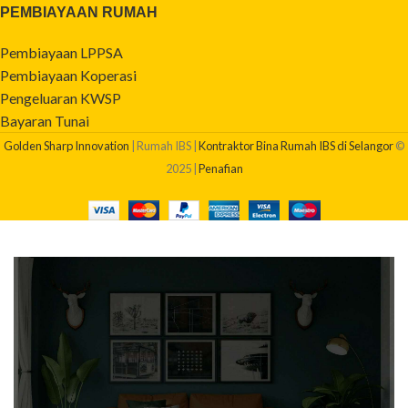
PEMBIAYAAN RUMAH
Pembiayaan LPPSA
Pembiayaan Koperasi
Pengeluaran KWSP
Bayaran Tunai
Golden Sharp Innovation
| Rumah IBS |
Kontraktor Bina Rumah IBS di Selangor
©
2025 |
Penafian
BERAPAKAH KOS BINA RUMAH SAYA?
Dapatkan quotation pembinaan rumah anda sekarang!