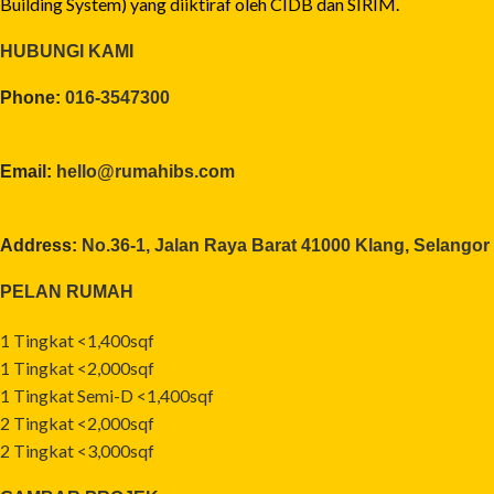
Building System) yang diiktiraf oleh CIDB dan SIRIM.
HUBUNGI KAMI
Phone:
016-3547300
Email:
hello@rumahibs.com
Address:
No.36-1, Jalan Raya Barat 41000 Klang, Selangor
PELAN RUMAH
1 Tingkat <1,400sqf
1 Tingkat <2,000sqf
1 Tingkat Semi-D <1,400sqf
2 Tingkat <2,000sqf
2 Tingkat <3,000sqf