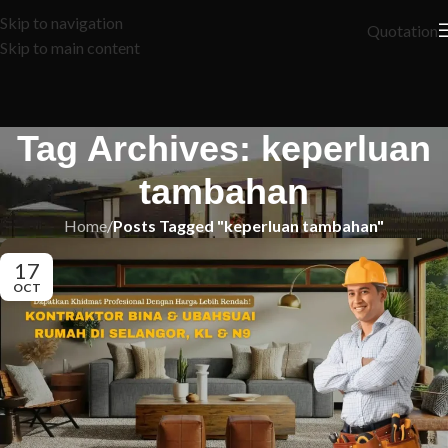
Skip to navigation
Quotation
Skip to main content
Tag Archives: keperluan
tambahan
Home
/
Posts Tagged "keperluan tambahan"
17
OCT