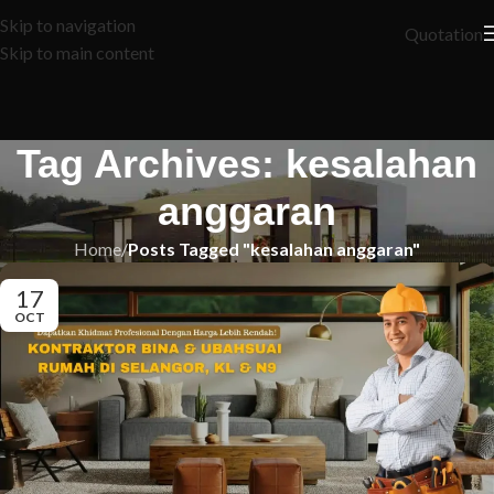
Skip to navigation
Quotation
Skip to main content
Tag Archives: kesalahan
anggaran
Home
/
Posts Tagged "kesalahan anggaran"
17
OCT