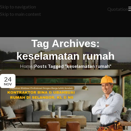
Skip to navigation
Quotation
Skip to main content
Tag Archives:
keselamatan rumah
Home
/
Posts Tagged "keselamatan rumah"
24
NOV