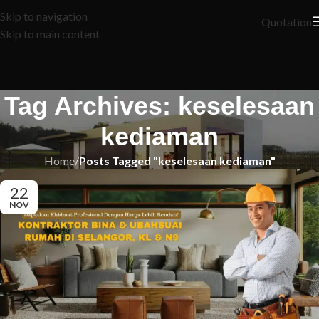
Skip to navigation
Quotation
Skip to main content
Tag Archives: keselesaan
kediaman
Home
/
Posts Tagged "keselesaan kediaman"
22
NOV