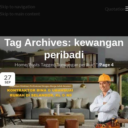
Skip to navigation
Quotation
Skip to main content
Tag Archives: kewangan
peribadi
Home
/
Posts Tagged "kewangan peribadi"
/
Page 4
27
SEP