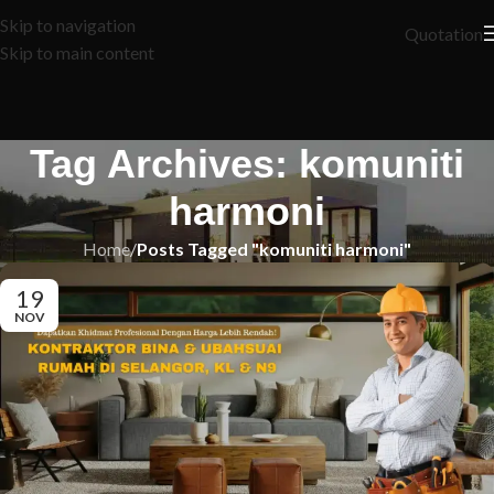
Skip to navigation
Quotation
Skip to main content
Tag Archives: komuniti
harmoni
Home
/
Posts Tagged "komuniti harmoni"
19
NOV