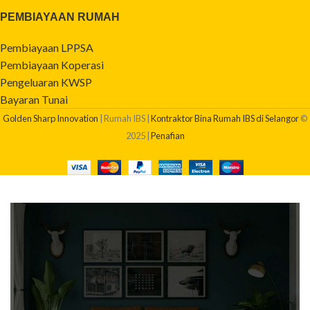
PEMBIAYAAN RUMAH
Pembiayaan LPPSA
Pembiayaan Koperasi
Pengeluaran KWSP
Bayaran Tunai
Golden Sharp Innovation
| Rumah IBS |
Kontraktor Bina Rumah IBS di Selangor
©
2025 |
Penafian
BERAPAKAH KOS BINA RUMAH SAYA?
Dapatkan quotation pembinaan rumah anda sekarang!