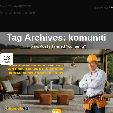
Skip to navigation
Quotation
Skip to main content
Tag Archives: komuniti
Home
/
Posts Tagged "komuniti"
23
NOV
NEWS