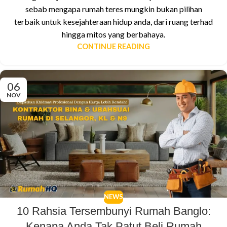
sebab mengapa rumah teres mungkin bukan pilihan
terbaik untuk kesejahteraan hidup anda, dari ruang terhad
hingga mitos yang berbahaya.
CONTINUE READING
06
NOV
NEWS
10 Rahsia Tersembunyi Rumah Banglo:
Kenapa Anda Tak Patut Beli Rumah