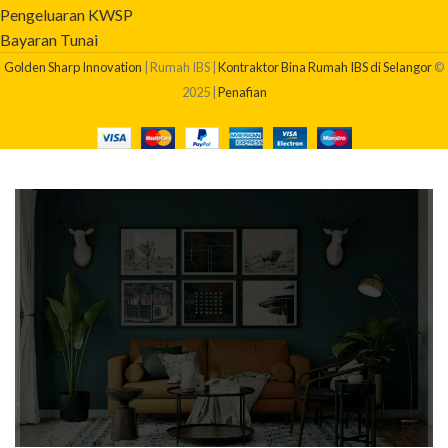
Pengeluaran KWSP
Bayaran Tunai
Golden Sharp Innovation
| Rumah IBS |
Kontraktor Bina Rumah IBS di Selangor
©
2025 |
Penafian
BERAPAKAH KOS BINA RUMAH SAYA?
Dapatkan quotation pembinaan rumah anda sekarang!
Klik Di Sini