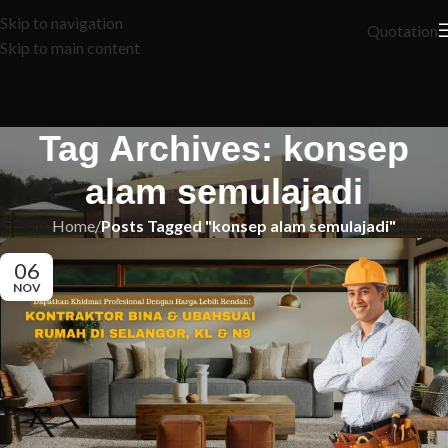
Skip to navigation
Quotation
Skip to main content
Tag Archives: konsep
alam semulajadi
Home
/
Posts Tagged "konsep alam semulajadi"
06
NOV