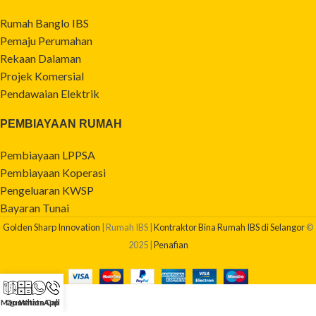
Rumah Banglo IBS
Pemaju Perumahan
Rekaan Dalaman
Projek Komersial
Pendawaian Elektrik
PEMBIAYAAN RUMAH
Pembiayaan LPPSA
Pembiayaan Koperasi
Pengeluaran KWSP
Bayaran Tunai
Golden Sharp Innovation
| Rumah IBS |
Kontraktor Bina Rumah IBS di Selangor
©
2025 |
Penafian
Maps
Quotation
WhatsApp
Call