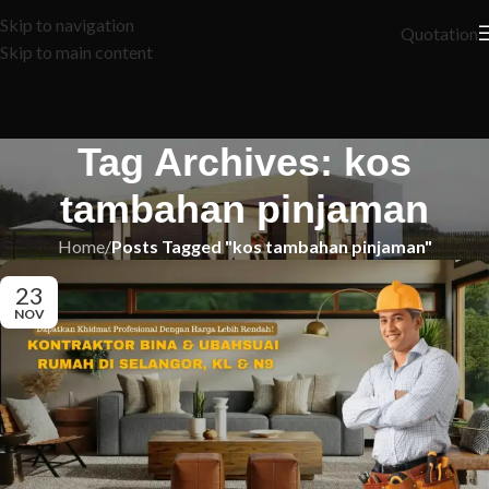
Skip to navigation
Quotation
Skip to main content
Tag Archives: kos
tambahan pinjaman
Home
/
Posts Tagged "kos tambahan pinjaman"
23
NOV