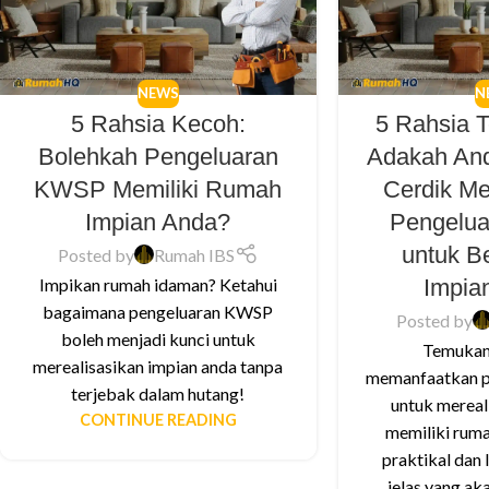
NEWS
N
5 Rahsia Kecoh:
5 Rahsia 
Bolehkah Pengeluaran
Adakah An
KWSP Memiliki Rumah
Cerdik M
Impian Anda?
Pengelu
untuk B
Posted by
Rumah IBS
Impia
Impikan rumah idaman? Ketahui
bagaimana pengeluaran KWSP
Posted by
boleh menjadi kunci untuk
Temukan 
merealisasikan impian anda tanpa
memanfaatkan 
terjebak dalam hutang!
untuk mereal
CONTINUE READING
memiliki ruma
praktikal dan
jelas yang a