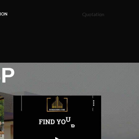
Quotation
ION
SP