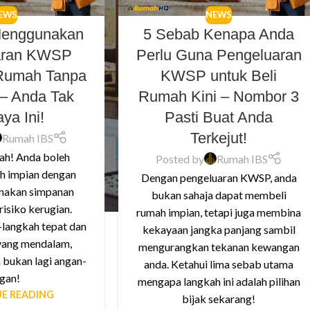
EWS
NEWS
Menggunakan
5 Sebab Kenapa Anda
aran KWSP
Perlu Guna Pengeluaran
 Rumah Tanpa
KWSP untuk Beli
 – Anda Tak
Rumah Kini – Nombor 3
ya Ini!
Pasti Buat Anda
Terkejut!
Rumah IBS
ah! Anda boleh
Posted by
Rumah IBS
h impian dengan
Dengan pengeluaran KWSP, anda
nakan simpanan
bukan sahaja dapat membeli
isiko kerugian.
rumah impian, tetapi juga membina
langkah tepat dan
kekayaan jangka panjang sambil
ang mendalam,
mengurangkan tekanan kewangan
 bukan lagi angan-
anda. Ketahui lima sebab utama
gan!
mengapa langkah ini adalah pilihan
E READING
bijak sekarang!