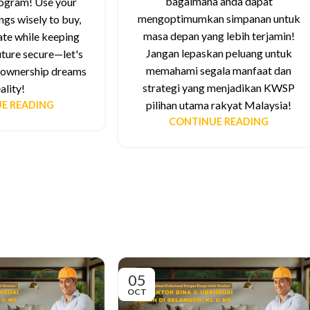
bagaimana anda dapat
ogram! Use your
mengoptimumkan simpanan untuk
ngs wisely to buy,
masa depan yang lebih terjamin!
ate while keeping
Jangan lepaskan peluang untuk
uture secure—let's
memahami segala manfaat dan
ownership dreams
strategi yang menjadikan KWSP
eality!
pilihan utama rakyat Malaysia!
E READING
CONTINUE READING
05
OCT