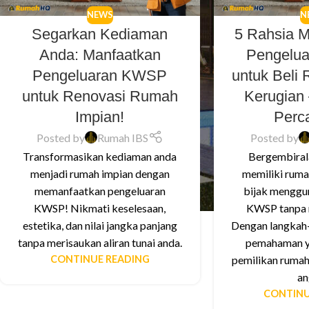
NEWS
N
Segarkan Kediaman
5 Rahsia 
Anda: Manfaatkan
Pengelu
Pengeluaran KWSP
untuk Beli
untuk Renovasi Rumah
Kerugian
Impian!
Perca
Posted by
Rumah IBS
Posted by
Transformasikan kediaman anda
Bergembiral
menjadi rumah impian dengan
memiliki ruma
memanfaatkan pengeluaran
bijak menggu
KWSP! Nikmati keselesaan,
KWSP tanpa r
estetika, dan nilai jangka panjang
Dengan langkah-
tanpa merisaukan aliran tunai anda.
pemahaman y
CONTINUE READING
pemilikan rumah
an
CONTINU