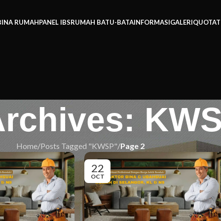
BINA RUMAH
PANEL IBS
RUMAH BATU-BATA
INFORMASI
GALERI
QUOTAT
Archives: KW
Home
/
Posts Tagged "KWSP"
/
Page 2
22
OCT