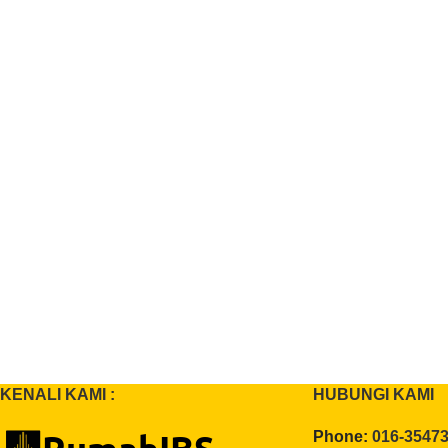
KENALI KAMI :
HUBUNGI KAMI
Phone:
016-3547