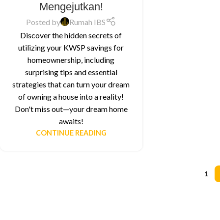
Mengejutkan!
Posted by
Rumah IBS
Discover the hidden secrets of
utilizing your KWSP savings for
homeownership, including
surprising tips and essential
strategies that can turn your dream
of owning a house into a reality!
Don't miss out—your dream home
awaits!
CONTINUE READING
1