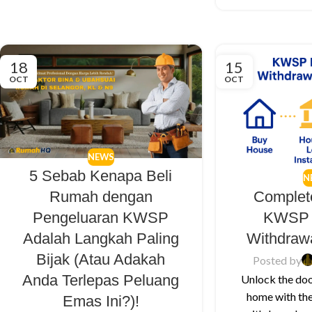
18
15
OCT
OCT
NEWS
5 Sebab Kenapa Beli
N
Rumah dengan
Complet
Pengeluaran KWSP
KWSP 
Adalah Langkah Paling
Withdraw
Bijak (Atau Adakah
Posted by
Anda Terlepas Peluang
Unlock the doo
home with th
Emas Ini?)!