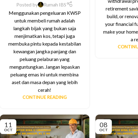
withdrawal pr
Posted by
Rumah IBS
retirement savi
Menggunakan pengeluaran KWSP
build, or renov
untuk membeli rumah adalah
your financial f
langkah bijak yang bukan saja
make your home
menjimatkan kos, tetapi juga
a r
membuka pintu kepada kestabilan
CONTINU
kewangan jangka panjang dan
peluang pelaburan yang
menguntungkan. Jangan lepaskan
peluang emas ini untuk membina
aset dan masa depan yang lebih
cerah!
CONTINUE READING
11
08
OCT
OCT