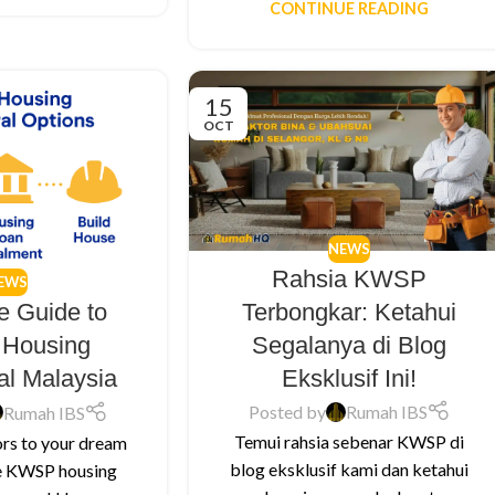
CONTINUE READING
15
OCT
NEWS
Rahsia KWSP
EWS
Terbongkar: Ketahui
e Guide to
Segalanya di Blog
Housing
Eksklusif Ini!
al Malaysia
Posted by
Rumah IBS
Rumah IBS
Temui rahsia sebenar KWSP di
rs to your dream
blog eksklusif kami dan ketahui
e KWSP housing