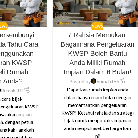
EWS
NEWS
Tersembunyi:
7 Rahsia Memukau:
da Tahu Cara
Bagaimana Pengeluaran
enggunakan
KWSP Boleh Bantu
aran KWSP
Anda Miliki Rumah
eli Rumah
Impian Dalam 6 Bulan!
n Anda?
Posted by
Rumah IBS
Dapatkan rumah impian anda
Rumah IBS
dalam hanya enam bulan dengan
cara bijak
memanfaatkan pengeluaran
pengeluaran KWSP
KWSP! Ketahui rahsia dan strategi
isasikan impian
bijak untuk mengubah simpanan
h, dengan petua
anda menjadi aset berharga hari
 langkah-langkah
ini!
kan memudahkan