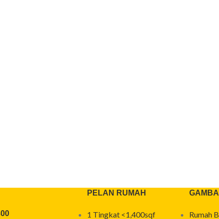
PELAN RUMAH
GAMBA
300
1 Tingkat <1,400sqf
Rumah B