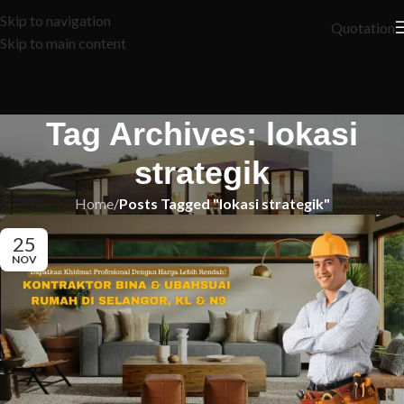
Skip to navigation
Quotation
Skip to main content
Tag Archives: lokasi
strategik
Home
/
Posts Tagged "lokasi strategik"
25
NOV