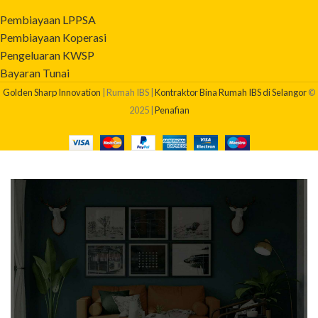
Pembiayaan LPPSA
Pembiayaan Koperasi
Pengeluaran KWSP
Bayaran Tunai
Golden Sharp Innovation
| Rumah IBS |
Kontraktor Bina Rumah IBS di Selangor
©
2025 |
Penafian
BERAPAKAH KOS BINA RUMAH SAYA?
Dapatkan quotation pembinaan rumah anda sekarang!
Klik Di Sini