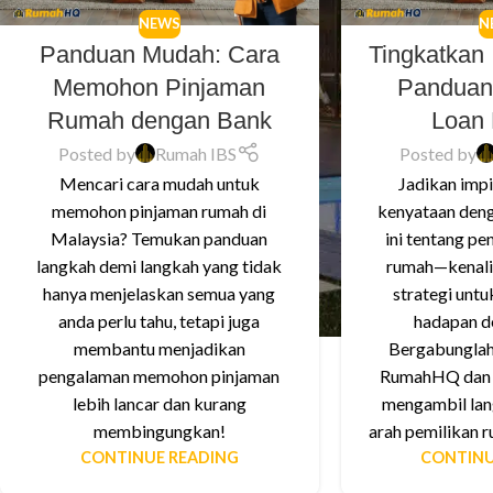
NEWS
N
Panduan Mudah: Cara
Tingkatkan
Memohon Pinjaman
Panduan 
Rumah dengan Bank
Loan
Posted by
Rumah IBS
Posted by
Mencari cara mudah untuk
Jadikan imp
memohon pinjaman rumah di
kenyataan deng
Malaysia? Temukan panduan
ini tentang pe
langkah demi langkah yang tidak
rumah—kenali k
hanya menjelaskan semua yang
strategi unt
anda perlu tahu, tetapi juga
hadapan d
membantu menjadikan
Bergabunglah
pengalaman memohon pinjaman
RumahHQ dan t
lebih lancar dan kurang
mengambil lan
membingungkan!
arah pemilikan 
CONTINUE READING
CONTINU