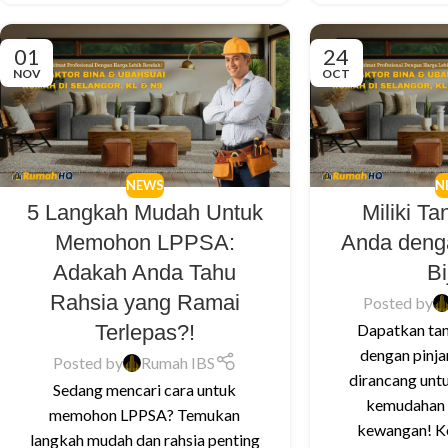
01
24
NOV
OCT
NEWS
N
5 Langkah Mudah Untuk
Miliki T
Memohon LPPSA:
Anda deng
Adakah Anda Tahu
Bi
Rahsia yang Ramai
Posted by
Terlepas?!
Dapatkan tan
dengan pinja
Posted by
Rumah IBS
dirancang unt
Sedang mencari cara untuk
kemudahan 
memohon LPPSA? Temukan
kewangan! Ke
langkah mudah dan rahsia penting