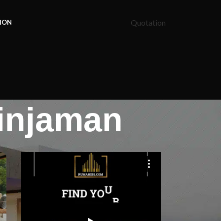
Quotation
ION
injaman