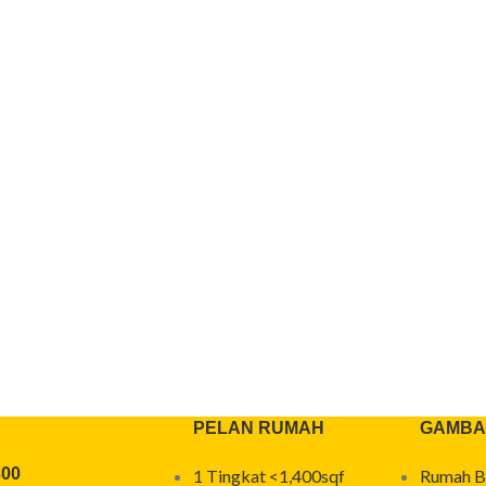
PELAN RUMAH
GAMBA
300
1 Tingkat <1,400sqf
Rumah B