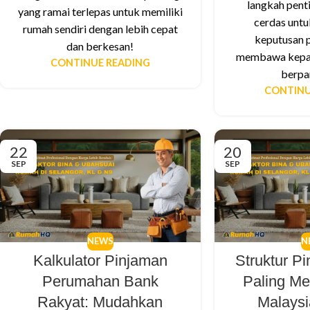
langkah penti
yang ramai terlepas untuk memiliki
cerdas unt
rumah sendiri dengan lebih cepat
keputusan 
dan berkesan!
membawa kepad
CONTINUE READING
berpa
CONTINU
22
20
SEP
SEP
NEWS
N
Kalkulator Pinjaman
Struktur P
Perumahan Bank
Paling Me
Rakyat: Mudahkan
Malaysi