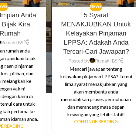
EWS
NEWS
 Impian Anda:
5 Syarat
Bijak Kira
MENAKJUBKAN Untuk
 Rumah
Kelayakan Pinjaman
LPPSA: Adakah Anda
Rumah IBS
Tercari-Cari Jawapan?
ian rumah anda
an panduan bijak
Posted by
Rumah IBS
ngiraan pinjaman
Mencari jawapan tentang
os, pilihan, dan
kelayakan pinjaman LPPSA? Temui
uk melangkah ke
lima syarat menakjubkan yang
engan yakin!
akan membantu anda
 dengan kami di
memudahkan proses permohonan
emui cara untuk
dan merancang masa depan
gkah pertama ke
kewangan yang lebih stabil!
rumah idaman anda.
CONTINUE READING
E READING