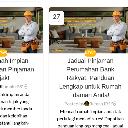
27
SEP
EWS
NEWS
anah Impian
Jadual Pinjaman
an Pinjaman
Perumahan Bank
jak!
Rakyat: Panduan
Lengkap untuk Rumah
Rumah IBS
Idaman Anda!
ah impian anda
man bijak yang
Posted by
Rumah IBS
uk memberi anda
Mencari rumah impian anda tak
dan kelebihan
perlu lagi menjadi stres! Dapatkan
tahui langkah-
panduan lengkap mengenai jadual