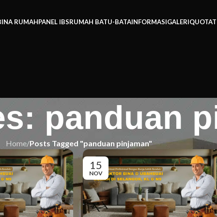
BINA RUMAH
PANEL IBS
RUMAH BATU-BATA
INFORMASI
GALERI
QUOTAT
es: panduan p
Home
/
Posts Tagged "panduan pinjaman"
15
NOV