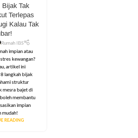
 Bijak Tak
ut Terlepas
ugi Kalau Tak
bar!
Rumah IBS
mah impian atau
 stres kewangan?
u, artikel ini
 langkah bijak
hami struktur
 mesra bajet di
 boleh membantu
sasikan impian
n mudah!
E READING