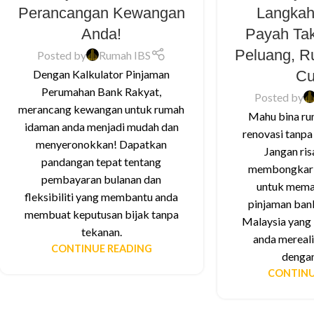
Perancangan Kewangan
Langkah
Anda!
Payah Tak
Peluang, R
Posted by
Rumah IBS
Cu
Dengan Kalkulator Pinjaman
Perumahan Bank Rakyat,
Posted by
merancang kewangan untuk rumah
Mahu bina ru
idaman anda menjadi mudah dan
renovasi tanpa
menyeronokkan! Dapatkan
Jangan risa
pandangan tepat tentang
membongkar 8
pembayaran bulanan dan
untuk mema
fleksibiliti yang membantu anda
pinjaman bank
membuat keputusan bijak tanpa
Malaysia yang
tekanan.
anda mereali
CONTINUE READING
denga
CONTINU