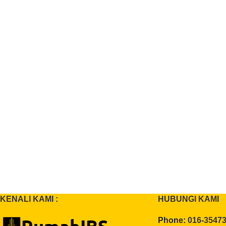
KENALI KAMI :
HUBUNGI KAMI
Phone:
016-3547