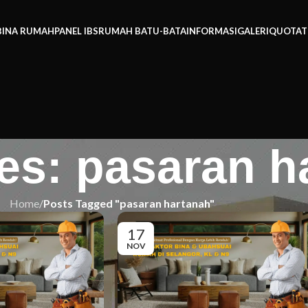
BINA RUMAH
PANEL IBS
RUMAH BATU-BATA
INFORMASI
GALERI
QUOTAT
es: pasaran h
Home
/
Posts Tagged "pasaran hartanah"
17
NOV