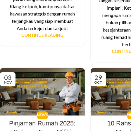
Jangan terjebak 
Klang ke Ipoh, kami punya daftar
impian'! Ke
kawasan strategis dengan rumah
mengapa ruma
terjangkau yang siap membuat
bukan piliha
Anda terkejut dan takjub!
kesejahteraan 
CONTINUE READING
ruang terhad h
berb
CONTINU
03
29
NOV
OCT
NEWS
N
Pinjaman Rumah 2025:
10 Rah