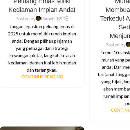
Peluang Emas Miliki
Mura
Kediaman Impian Anda!
Membua
Terkedu! 
Posted by
Rumah IBS
Sed
Jangan lepaskan peluang emas di
2025 untuk memiliki rumah impian
Menju
anda! Dengan pilihan pinjaman
Posted by
yang pelbagai dan strategi
Temui 10 rahs
kewangan pintar, langkah ke arah
murah yang pa
kediaman idaman kini lebih mudah
anda! Dari m
dan terjangkau.
hartanah hingga 
CONTINUE READING
yang bijak, la
akan memban
rumah impian
po
CONTINU