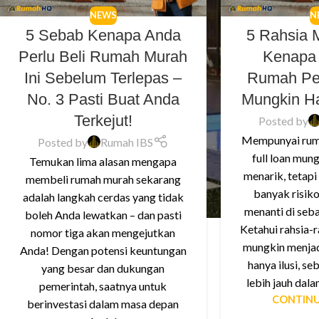
NEWS
N
5 Sebab Kenapa Anda
5 Rahsia 
Perlu Beli Rumah Murah
Kenapa 
Ini Sebelum Terlepas –
Rumah Pe
No. 3 Pasti Buat Anda
Mungkin Ha
Terkejut!
Posted by
Mempunyai rum
Posted by
Rumah IBS
full loan mun
Temukan lima alasan mengapa
menarik, tetapi
membeli rumah murah sekarang
banyak risiko
adalah langkah cerdas yang tidak
menanti di sebal
boleh Anda lewatkan – dan pasti
Ketahui rahsia-r
nomor tiga akan mengejutkan
mungkin menjad
Anda! Dengan potensi keuntungan
hanya ilusi, s
yang besar dan dukungan
lebih jauh dala
pemerintah, saatnya untuk
CONTINU
berinvestasi dalam masa depan