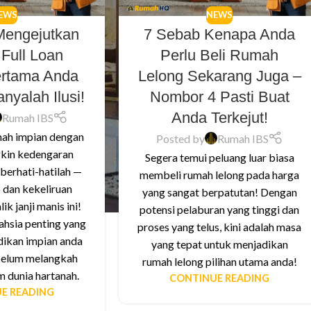
EWS
NEWS
Mengejutkan
7 Sebab Kenapa Anda
Full Loan
Perlu Beli Rumah
rtama Anda
Lelong Sekarang Juga –
nyalah Ilusi!
Nombor 4 Pasti Buat
Anda Terkejut!
Rumah IBS
ah impian dengan
Posted by
Rumah IBS
gkin kedengaran
Segera temui peluang luar biasa
 berhati-hatilah —
membeli rumah lelong pada harga
 dan kekeliruan
yang sangat berpatutan! Dengan
ik janji manis ini!
potensi pelaburan yang tinggi dan
ahsia penting yang
proses yang telus, kini adalah masa
ikan impian anda
yang tepat untuk menjadikan
ebelum melangkah
rumah lelong pilihan utama anda!
m dunia hartanah.
CONTINUE READING
E READING