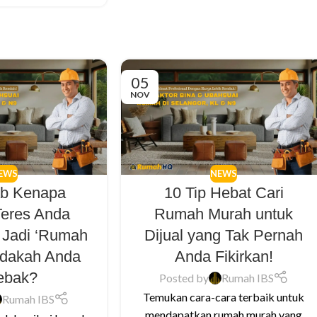
05
NOV
EWS
NEWS
ab Kenapa
10 Tip Hebat Cari
eres Anda
Rumah Murah untuk
u Jadi ‘Rumah
Dijual yang Tak Pernah
Adakah Anda
Anda Fikirkan!
jebak?
Posted by
Rumah IBS
Temukan cara-cara terbaik untuk
Rumah IBS
mendapatkan rumah murah yang