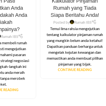
h Pasti
Kalkulator Pinjaman
tkan Anda
Rumah yang Tiada
Adakah Anda
Siapa Beritahu Anda!
iakah
Posted by
Rumah IBS
mpainya?
Temui lima rahsia mengejutkan
tentang kalkulator pinjaman rumah
Rumah IBS
yang mungkin belum anda ketahui!
ia membeli rumah
Dapatkan panduan berharga untuk
sti mengejutkan
mengelak kejutan kewangan dan
emahami pasaran
memastikan anda membuat pilihan
strategi negosiasi
pinjaman yang bijak.
ngkah-langkah ini
CONTINUE READING
tu anda meraih
 tanpa merobek
ket.
E READING