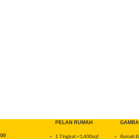
PELAN RUMAH
GAMBA
300
1 Tingkat <1,400sqf
Rumah B