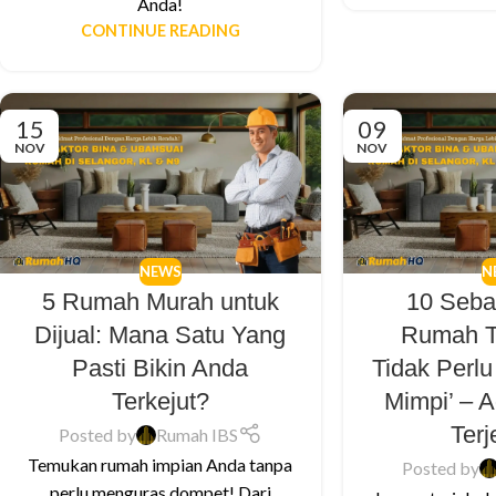
Anda!
CONTINUE READING
15
09
NOV
NOV
NEWS
N
5 Rumah Murah untuk
10 Seb
Dijual: Mana Satu Yang
Rumah T
Pasti Bikin Anda
Tidak Perl
Terkejut?
Mimpi’ – 
Ter
Posted by
Rumah IBS
Temukan rumah impian Anda tanpa
Posted by
perlu menguras dompet! Dari