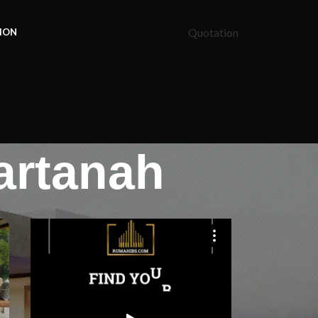
Quotation
ION
artanah