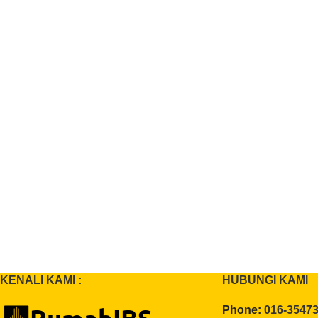
KENALI KAMI :
HUBUNGI KAMI
Phone:
016-3547