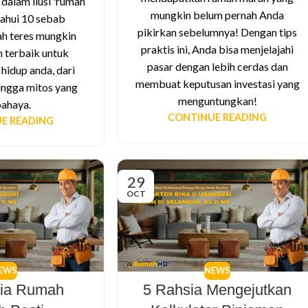
dalam ilusi 'rumah
mungkin belum pernah Anda
tahui 10 sebab
pikirkan sebelumnya! Dengan tips
h teres mungkin
praktis ini, Anda bisa menjelajahi
n terbaik untuk
pasar dengan lebih cerdas dan
hidup anda, dari
membuat keputusan investasi yang
ingga mitos yang
menguntungkan!
ahaya.
CONTINUE READING
E READING
29
OCT
EWS
NEWS
sia Rumah
5 Rahsia Mengejutkan