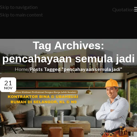
Skip to navigation
Quotation
Skip to main content
Tag Archives:
pencahayaan semula jadi
Home
/
Posts Tagged "pencahayaan semula jadi"
21
NOV