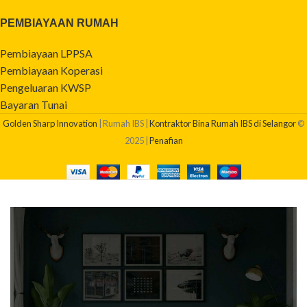
PEMBIAYAAN RUMAH
Pembiayaan LPPSA
Pembiayaan Koperasi
Pengeluaran KWSP
Bayaran Tunai
Golden Sharp Innovation
| Rumah IBS |
Kontraktor Bina Rumah IBS di Selangor
©
2025 |
Penafian
BERAPAKAH KOS BINA RUMAH SAYA?
Dapatkan quotation pembinaan rumah anda sekarang!