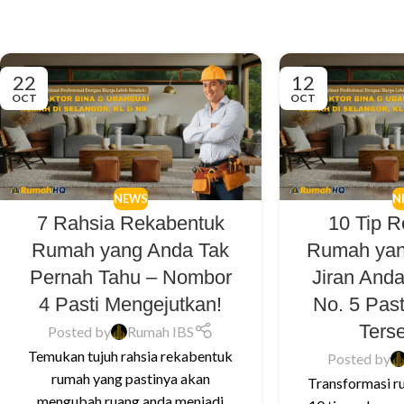
22
12
OCT
OCT
NEWS
N
7 Rahsia Rekabentuk
10 Tip 
Rumah yang Anda Tak
Rumah yan
Pernah Tahu – Nombor
Jiran And
4 Pasti Mengejutkan!
No. 5 Pas
Ters
Posted by
Rumah IBS
Temukan tujuh rahsia rekabentuk
Posted by
rumah yang pastinya akan
Transformasi r
mengubah ruang anda menjadi