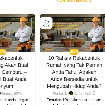
CONTINUE READING
05
OCT
EWS
NEWS
Rekabentuk
10 Rahsia Rekabentuk
g Akan Buat
Rumah yang Tak Pernah
a Cemburu –
Anda Tahu: Adakah
ti Buat Anda
Anda Bersedia untuk
enyum!
Mengubah Hidup Anda?
Rumah IBS
Posted by
Rumah IBS
umah anda dengan
Temukan 10 rahsia menarik dalam