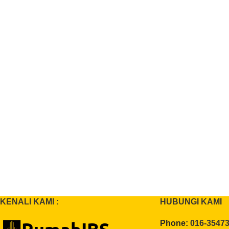
KENALI KAMI :
HUBUNGI KAMI
Phone:
016-3547