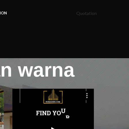
Quotation
ION
an warna