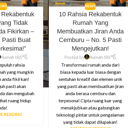
EWS
NEWS
a Rekabentuk
10 Rahsia Rekabentuk
ang Tidak
Rumah Yang
a Fikirkan –
Membuatkan Jiran Anda
 Pasti Buat
Cemburu – No. 5 Pasti
rkesima!”
Mengejutkan!
Rumah IBS
Posted by
Rumah IBS
puluh rahsia
Transformasi rumah anda dari
mah yang mungkin
biasa kepada luar biasa dengan
 anda fikirkan!
sentuhan kreatif dan elemen unik
uh pasti akan
yang pasti akan membuatkan jiran
nda dan mengubah
anda berasa cemburu dan
ihat ruang hidup
terpesona! Cipta ruang luar yang
nda!
menakjubkan atau gabungkan
E READING
teknologi pintar untuk pengalaman
yang tidak dapat dilupakan!