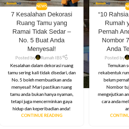
NEWS
N
7 Kesalahan Dekorasi
“10 Rahsi
Ruang Tamu yang
Rumah y
Ramai Tidak Sedar –
Pernah And
No. 5 Buat Anda
Nombor 7
Menyesal!
Anda Te
Posted by
Rumah IBS
Posted by
Kesalahan dalam dekorasi ruang
Temukan se
tamu sering kali tidak disedari, dan
rekabentuk ru
No. 5 boleh membuatkan anda
belum pernah
menyesal! Mari pastikan ruang
Nombor tuj
tamu anda bukan hanya nyaman,
mengejutkan a
tetapi juga mencerminkan gaya
cara anda mel
hidup dan keperibadian anda!
a
CONTINUE READING
CONTINU