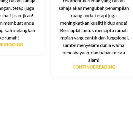
yang bukan sahaja
rekabentuk rumah yang bukan
gan, tetapi juga
sahaja akan mengubah penampilan
hati jiran-jiran!
ruang anda, tetapi juga
kan membuat anda
meningkatkan kualiti hidup anda!
ap kali melangkah
Bersiaplah untuk mencipta rumah
ke rumah!
impian yang cantik dan fungsional,
E READING
sambil menyelami dunia warna,
pencahayaan, dan bahan mesra
alam!
CONTINUE READING