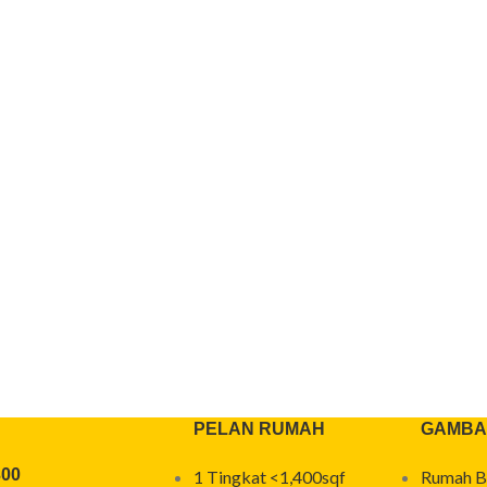
PELAN RUMAH
GAMBA
300
1 Tingkat <1,400sqf
Rumah B