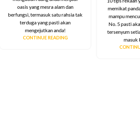
10 tips rekaan 
oasis yang mesra alam dan
memikat pandan
berfungsi, termasuk satu rahsia tak
mampu mencuri 
terduga yang pasti akan
No. 5 pasti a
mengejutkan anda!
tersenyum seti
CONTINUE READING
masuk 
CONTINU