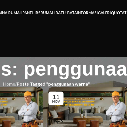
BINA RUMAH
PANEL IBS
RUMAH BATU-BATA
INFORMASI
GALERI
QUOTAT
es: pengguna
Home
/
Posts Tagged "penggunaan warna"
11
NOV