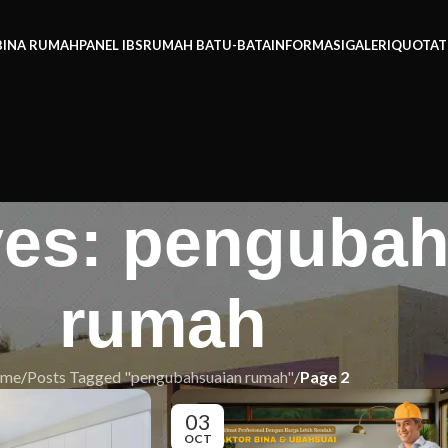
BINA RUMAH
PANEL IBS
RUMAH BATU-BATA
INFORMASI
GALERI
QUOTAT
ves: penguba
rumah
me
/
Posts Tagged "pengubahsuaian rumah"
/
Page 2
03
OCT