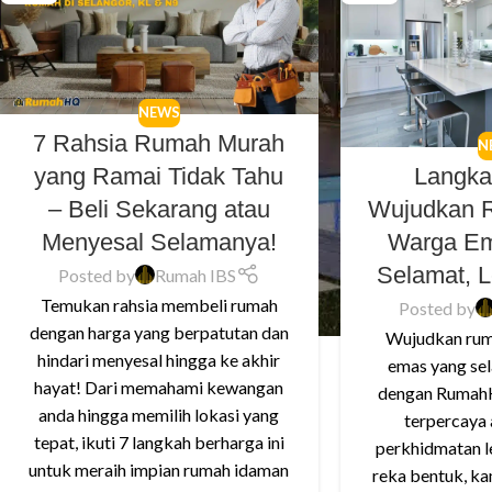
NEWS
7 Rahsia Rumah Murah
N
yang Ramai Tidak Tahu
Langk
– Beli Sekarang atau
Wujudkan 
Menyesal Selamanya!
Warga Em
Selamat, 
Posted by
Rumah IBS
Temukan rahsia membeli rumah
Posted by
dengan harga yang berpatutan dan
Wujudkan rum
hindari menyesal hingga ke akhir
emas yang sel
hayat! Dari memahami kewangan
dengan RumahH
anda hingga memilih lokasi yang
terpercaya
tepat, ikuti 7 langkah berharga ini
perkhidmatan l
untuk meraih impian rumah idaman
reka bentuk, ka