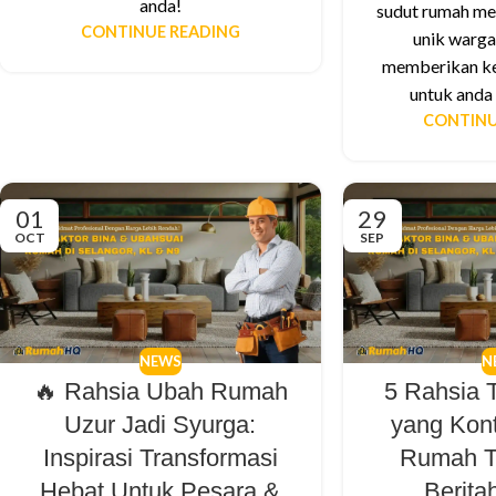
anda!
sudut rumah me
CONTINUE READING
unik warga
memberikan ke
untuk anda 
CONTINU
01
29
OCT
SEP
NEWS
N
🔥 Rahsia Ubah Rumah
5 Rahsia 
Uzur Jadi Syurga:
yang Kont
Inspirasi Transformasi
Rumah T
Hebat Untuk Pesara &
Berita