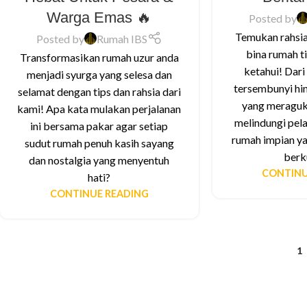
Warga Emas 🔥
Posted by
Temukan rahsia
Posted by
Rumah IBS
bina rumah t
Transformasikan rumah uzur anda
ketahui! Dar
menjadi syurga yang selesa dan
tersembunyi hin
selamat dengan tips dan rahsia dari
yang meraguka
kami! Apa kata mulakan perjalanan
melindungi pel
ini bersama pakar agar setiap
rumah impian ya
sudut rumah penuh kasih sayang
berku
dan nostalgia yang menyentuh
CONTINU
hati?
CONTINUE READING
1