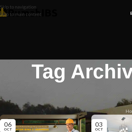
Skip to navigation
Skip to main content
Tag Archi
Ho
06
03
OCT
OCT