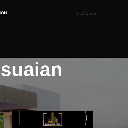
Quotation
ION
hsuaian