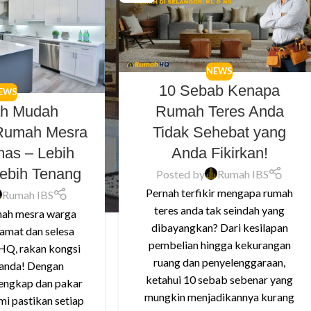
NEWS
10 Sebab Kenapa
EWS
Rumah Teres Anda
ah Mudah
Tidak Sehebat yang
Rumah Mesra
Anda Fikirkan!
as – Lebih
Lebih Tenang
Posted by
Rumah IBS
Pernah terfikir mengapa rumah
Rumah IBS
teres anda tak seindah yang
ah mesra warga
dibayangkan? Dari kesilapan
amat dan selesa
pembelian hingga kekurangan
Q, rakan kongsi
ruang dan penyelenggaraan,
 anda! Dengan
ketahui 10 sebab sebenar yang
engkap dan pakar
mungkin menjadikannya kurang
mi pastikan setiap