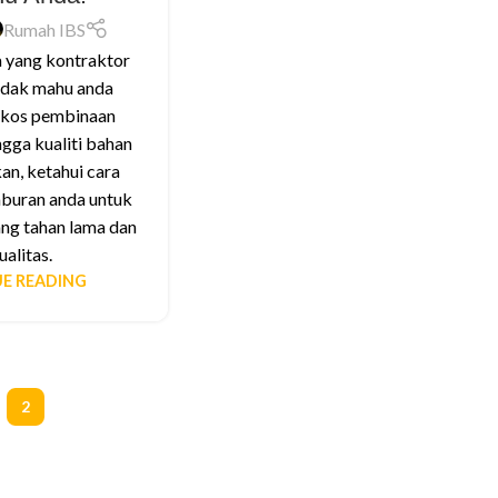
Rumah IBS
 yang kontraktor
idak mahu anda
i kos pembinaan
gga kualiti bahan
n, ketahui cara
aburan anda untuk
ng tahan lama dan
alitas.
E READING
2