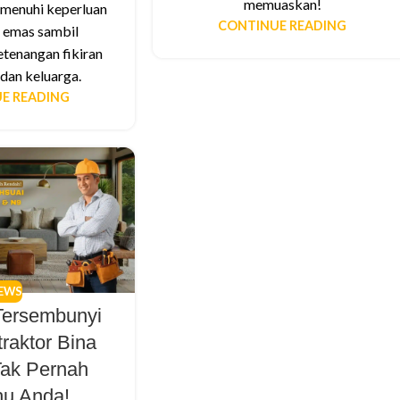
memuaskan!
menuhi keperluan
CONTINUE READING
 emas sambil
tenangan fikiran
dan keluarga.
E READING
EWS
Tersembunyi
raktor Bina
ak Pernah
hu Anda!