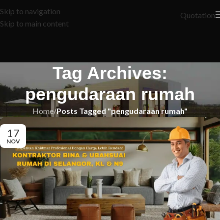
Skip to navigation
Quotation
Skip to main content
Tag Archives:
pengudaraan rumah
Home
/
Posts Tagged "pengudaraan rumah"
17
NOV